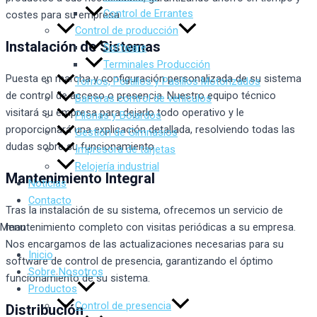
Control de Errantes
costes para su empresa.
Control de producción
Instalación de Sistemas
Software
Terminales Producción
Puesta en marcha y configuración personalizada de su sistema
Tornos, Portillos y Pasillos Motorizados
de control de acceso o presencia. Nuestro equipo técnico
Barreras control de vehículos
visitará su empresa para dejarlo todo operativo y le
Pilonas y Bolardos
proporcionará una explicación detallada, resolviendo todas las
Gestión de Gimnasios
dudas sobre su funcionamiento
Impresora de tarjetas
Relojería industrial
Mantenimiento Integral
Noticias
Contacto
Tras la instalación de su sistema, ofrecemos un servicio de
mantenimiento completo con visitas periódicas a su empresa.
Menu
Nos encargamos de las actualizaciones necesarias para su
Inicio
software de control de presencia, garantizando el óptimo
Sobre Nosotros
funcionamiento de su sistema.
Productos
Control de presencia
Distribución