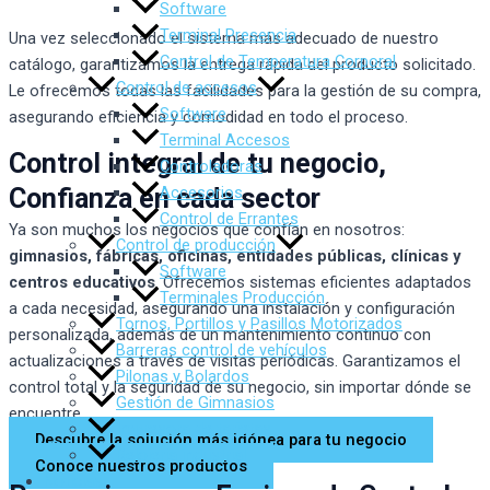
Software
Terminal Presencia
Una vez seleccionado el sistema más adecuado de nuestro
Control de Temperatura Corporal
catálogo, garantizamos la entrega rápida del producto solicitado.
Control de accesos
Le ofrecemos todas las facilidades para la gestión de su compra,
Software
asegurando eficiencia y comodidad en todo el proceso.
Terminal Accesos
Control integral de tu negocio,
Controladoras
Confianza en cada sector
Accesorios
Control de Errantes
Ya son muchos los negocios que confían en nosotros:
Control de producción
gimnasios, fábricas, oficinas, entidades públicas, clínicas y
Software
centros educativos
. Ofrecemos sistemas eficientes adaptados
Terminales Producción
a cada necesidad, asegurando una instalación y configuración
Tornos, Portillos y Pasillos Motorizados
personalizada, además de un mantenimiento continuo con
Barreras control de vehículos
actualizaciones a través de visitas periódicas. Garantizamos el
Pilonas y Bolardos
control total y la seguridad de su negocio, sin importar dónde se
Gestión de Gimnasios
encuentre.
Impresora de tarjetas
Descubre la solución más idónea para tu negocio
Relojería industrial
Conoce nuestros productos
Noticias