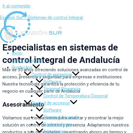
Ir al contenido
Evasion Sur – Sistemas de control integral
Especialistas en sistemas de
Inicio
control integral de Andalucía
Sobre Nosotros
Productos
Más de 35 años ofreciendo soluciones avanzadas en control de
Control de presencia
acceso, presencia y seguridad para empresas e instituciones.
Software
Nuestra tecnología garantiza la protección y eficiencia de tu
Terminal Presencia
negocio en cualquier parte de Andalucía
Control de Temperatura Corporal
Control de accesos
Asesoramiento
Software
Terminal Accesos
Visitamos sus instalaciones para analizar y encontrar la mejor
Controladoras
solución en control de acceso y presencia. Adaptamos nuestros
Accesorios
productos a sus necesidades, garantizando ahorro en tiempo y