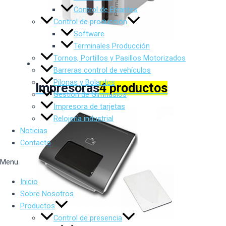
Control de Errantes
Control de producción
Software
Terminales Producción
Tornos, Portillos y Pasillos Motorizados
Barreras control de vehículos
Pilonas y Bolardos
Impresoras
4 productos
Gestión de Gimnasios
Impresora de tarjetas
Relojería industrial
Noticias
Contacto
Menu
Inicio
Sobre Nosotros
Productos
Control de presencia