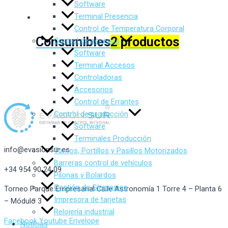
Software
Terminal Presencia
Control de Temperatura Corporal
Consumibles
2 productos
Control de accesos
Software
Terminal Accesos
Controladoras
Accesorios
Control de Errantes
Control de producción
Software
Terminales Producción
info@evasionsur.es
Tornos, Portillos y Pasillos Motorizados
Barreras control de vehículos
+34 954 90 24 09
Pilonas y Bolardos
Gestión de Gimnasios
Torneo Parque Empresarial Calle Astronomía 1 Torre 4 – Planta 6
Impresora de tarjetas
– Módulo 3
Relojería industrial
Facebook
Youtube
Envelope
Noticias