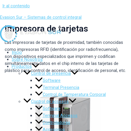
Ir al contenido
Evasion Sur – Sistemas de control integral
Impresora de tarjetas
Las impresoras de tarjetas de proximidad, también conocidas
como impresoras RFID (identificación por radiofrecuencia),
Inicio
son dispositivos especializados que imprimen y codifican
Sobre Nosotros
simultáneamente datos en el chip interno de las tarjetas de
Productos
plástico para control de acceso, identificación de personal, etc.
Control de presencia
Software
Terminal Presencia
Control de Temperatura Corporal
Control de accesos
Software
Terminal Accesos
Controladoras
Accesorios