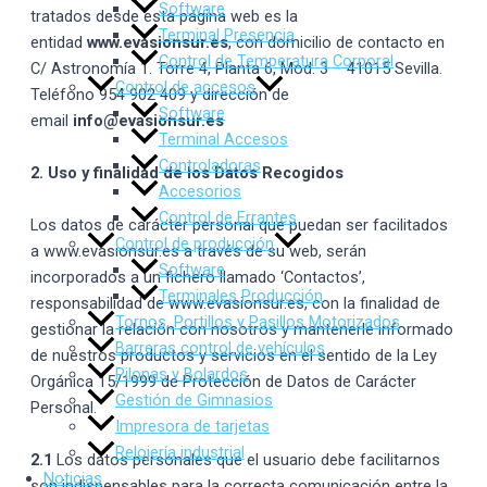
Software
tratados desde esta página web es la
Terminal Presencia
entidad
www.evasionsur.es
, con domicilio de contacto en
Control de Temperatura Corporal
C/ Astronomía 1. Torre 4, Planta 6, Mod. 3 – 41015 Sevilla.
Control de accesos
Teléfono 954 902 409 y dirección de
Software
email
info@evasionsur.es
Terminal Accesos
Controladoras
2. Uso y finalidad de los Datos Recogidos
Accesorios
Control de Errantes
Los datos de carácter personal que puedan ser facilitados
Control de producción
a www.evasionsur.es a través de su web, serán
Software
incorporados a un fichero llamado ‘Contactos’,
Terminales Producción
responsabilidad de www.evasionsur.es, con la finalidad de
Tornos, Portillos y Pasillos Motorizados
gestionar la relación con nosotros y mantenerle informado
Barreras control de vehículos
de nuestros productos y servicios en el sentido de la Ley
Pilonas y Bolardos
Orgánica 15/1999 de Protección de Datos de Carácter
Gestión de Gimnasios
Personal.
Impresora de tarjetas
Relojería industrial
2.1
Los datos personales que el usuario debe facilitarnos
Noticias
son indispensables para la correcta comunicación entre la