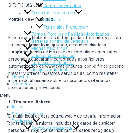
CIF:
F-91.891.580
Control de Errantes
Control de producción
Política de Privacidad
Software
Terminales Producción
Tornos, Portillos y Pasillos Motorizados
El usuario y titular de los datos queda informado, y presta
Barreras control de vehículos
su consentimiento inequívoco, de que mediante la
Pilonas y Bolardos
cumplimentación de los diversos formularios sus datos
Gestión de Gimnasios
personales quedarán incorporados a los ficheros
Impresora de tarjetas
automatizados de www.evasionsur.es, con el fin de poderle
Relojería industrial
prestar y ofrecer nuestros servicios así como mantener
Noticias
informado al usuario sobre los productos ofertados,
Contacto
promociones y novedades.
Menu
1. Titular del fichero.
Inicio
Sobre Nosotros
El titular legal de esta página web y de toda la información
Productos
contenida en la misma, incluidos los datos de carácter
Control de presencia
personal, en los que se incluirán los datos recogidos y