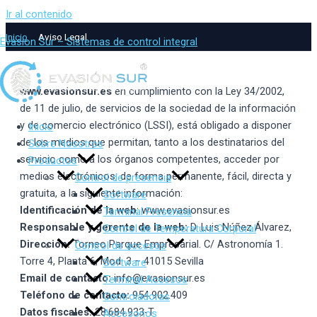
Ir al contenido
Inicio
Aviso Legal
Evasion Sur – Sistemas de control integral
www.evasionsur.es
en cumplimiento con la Ley 34/2002,
de 11 de julio, de servicios de la sociedad de la información
y de comercio electrónico (LSSI), está obligado a disponer
Inicio
de los medios que permitan, tanto a los destinatarios del
Sobre Nosotros
servicio como a los órganos competentes, acceder por
Productos
medios electrónicos, de forma permanente, fácil, directa y
Control de presencia
gratuita, a la siguiente información:
Software
Identificación de la web
: www.evasionsur.es
Terminal Presencia
Responsable y gerente de la web:
D. Luis Núñez Álvarez,
Control de Temperatura Corporal
Dirección:
Torneo Parque Empresarial. C/ Astronomía 1.
Control de accesos
Torre 4, Planta 6, Mod. 3 – 41015 Sevilla
Software
Email de contacto:
info@evasionsur.es
Terminal Accesos
Teléfono de contacto:
954.902.409
Controladoras
Datos fiscales:
28.684.933-T
Accesorios