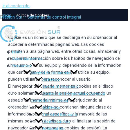
Ir al contenido
Inicio
Política de Cookies
Evasion Sur – Sistemas de control integral
Cookie es un fichero que se descarga en su ordenador al
acceder a determinadas páginas web. Las cookies
permiten a una página web, entre otras cosas, almacenar y
Inicio
recuperar información sobre los hábitos de navegación de
Sobre Nosotros
un usuario o de su equipo y, dependiendo de la información
Productos
que contengan y de la forma en que utilice su equipo,
Control de presencia
pueden utilizarse para reconocer al usuario.
Software
El navegador del usuario memoriza cookies en el disco
Terminal Presencia
duro solamente durante la sesión actual ocupando un
Control de Temperatura Corporal
espacio de memoria mínimo y no perjudicando al
Control de accesos
ordenador. Las cookies no contienen ninguna clase de
Software
información personal específica, y la mayoría de las
Terminal Accesos
mismas se borran del disco duro al finalizar la sesión de
Controladoras
navegador (las denominadas cookies de sesión). La
Accesorios