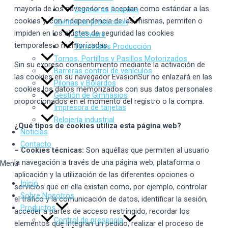
mayoría de los navegadores aceptan como estándar a las
Control de Errantes
cookies y, con independencia de las mismas, permiten o
Control de producción
impiden en los ajustes de seguridad las cookies
Software
temporales o memorizadas.
Terminales Producción
Tornos, Portillos y Pasillos Motorizados
Sin su expreso consentimiento mediante la activación de
Barreras control de vehículos
las cookies en su navegador EvasionSur no enlazará en las
Pilonas y Bolardos
cookies los datos memorizados con sus datos personales
Gestión de Gimnasios
proporcionados en el momento del registro o la compra.
Impresora de tarjetas
Relojería industrial
¿Qué tipos de cookies utiliza esta página web?
Noticias
Contacto
– Cookies técnicas:
Son aquéllas que permiten al usuario
la navegación a través de una página web, plataforma o
Menu
aplicación y la utilización de las diferentes opciones o
Inicio
servicios que en ella existan como, por ejemplo, controlar
Sobre Nosotros
el tráfico y la comunicación de datos, identificar la sesión,
Productos
acceder a partes de acceso restringido, recordar los
Control de presencia
elementos que integran un pedido, realizar el proceso de