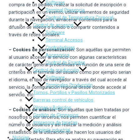
Software
compra de un pedido, realizar la solicitud de inscripción o
Terminal Presencia
participación en un evento, utilizar elementos de seguridad
Control de Temperatura Corporal
durante la navegación, almacenar contenidos para la
Control de accesos
difusión de videos o sonido o compartir contenidos a
Software
través de redes sociales.
Terminal Accesos
Controladoras
– Cookies de personalización:
Son aquéllas que permiten
Accesorios
al usuario acceder al servicio con algunas características
Control de Errantes
de carácter general predefinidas en función de una serie de
Control de producción
criterios en el terminal del usuario como por ejemplo serian
Software
el idioma, el tipo de navegador a través del cual accede al
Terminales Producción
servicio, la configuración regional desde donde accede al
Tornos, Portillos y Pasillos Motorizados
servicio, etc.
Barreras control de vehículos
Pilonas y Bolardos
– Cookies de análisis: S
on aquéllas que bien tratadas por
Gestión de Gimnasios
nosotros o por terceros, nos permiten cuantificar el
Impresora de tarjetas
número de usuarios y así realizar la medición y análisis
Relojería industrial
estadístico de la utilización que hacen los usuarios del
Noticias
servicio ofertado. Para ello se analiza su navegación en