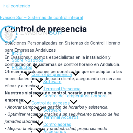
Ir al contenido
Evasion Sur – Sistemas de control integral
Control de presencia
Soluciones Personalizadas en Sistemas de Control Horario
para Empresas Andaluzas
Inicio
En Evasionsur, somos especialistas en la instalación y
Sobre Nosotros
configuración de sistemas de control horario en Andalucía.
Productos
Ofrecemos soluciones personalizadas que se adaptan a las
Control de presencia
necesidades únicas de cada cliente, asegurando un servicio
Software
eficaz y a medida.
Terminal Presencia
Nuestros sistemas de control horario permiten a su
Control de Temperatura Corporal
empresa:
Control de accesos
• Ahorrar tiempo en la gestión de horarios y asistencia.
Software
• Optimizar recursos gracias a un seguimiento preciso de las
Terminal Accesos
jornadas laborales.
Controladoras
• Mejorar la eficiencia y productividad, proporcionando
Accesorios