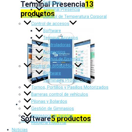
Software
Terminal Presencia
13
Terminal Presencia
productos
Control de Temperatura Corporal
Control de accesos
Software
Terminal Accesos
Controladoras
Accesorios
Control de Errantes
Control de producción
Software
Terminales Producción
Tornos, Portillos y Pasillos Motorizados
Barreras control de vehículos
Pilonas y Bolardos
Gestión de Gimnasios
Impresora de tarjetas
Software
5 productos
Relojería industrial
Noticias