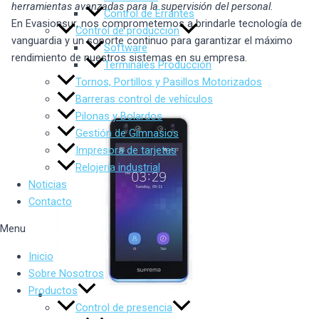
herramientas avanzadas para la supervisión del personal.
Control de Errantes
En Evasionsur, nos comprometemos a brindarle tecnología de
Control de producción
vanguardia y un soporte continuo para garantizar el máximo
Software
rendimiento de nuestros sistemas en su empresa.
Terminales Producción
Tornos, Portillos y Pasillos Motorizados
Barreras control de vehículos
Pilonas y Bolardos
Gestión de Gimnasios
Impresora de tarjetas
Relojería industrial
Noticias
Contacto
Menu
Inicio
Sobre Nosotros
Productos
Control de presencia