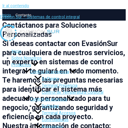
Ir al contenido
Inicio
Contacto
Evasion Sur – Sistemas de control integral
Contáctanos para Soluciones
Personalizadas
Si deseas contactar con EvasiónSur
Inicio
para cualquiera de nuestros servicios,
Sobre Nosotros
un experto en sistemas de control
Productos
integral te guiará en todo momento.
Control de presencia
Software
Te haremos las preguntas necesarias
Terminal Presencia
para identificar el sistema más
Control de Temperatura Corporal
adecuado y personalizado para tu
Control de accesos
Software
negocio, garantizando seguridad y
Terminal Accesos
eficiencia en cada proyecto.
Controladoras
Nuestra información de contacto:
Accesorios