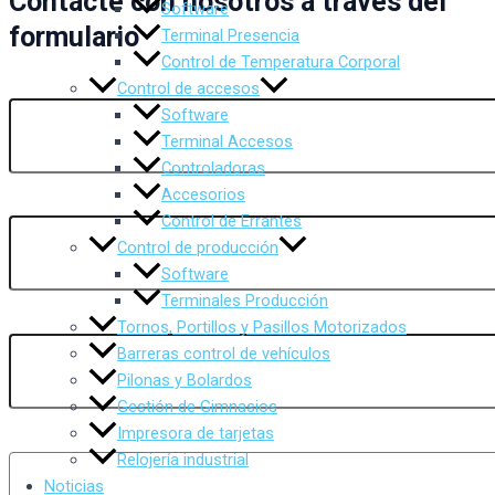
Contacte con nosotros a través del
Software
formulario
Terminal Presencia
Control de Temperatura Corporal
Tu nombre (requerido)
Control de accesos
Software
Terminal Accesos
Controladoras
Accesorios
Tu correo electrónico (requerido)
Control de Errantes
Control de producción
Software
Terminales Producción
Asunto
Tornos, Portillos y Pasillos Motorizados
Barreras control de vehículos
Pilonas y Bolardos
Gestión de Gimnasios
Impresora de tarjetas
Tu mensaje
Relojería industrial
Noticias