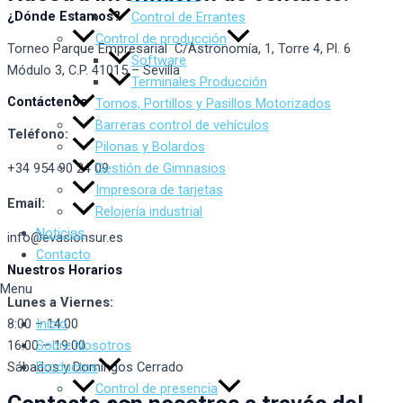
¿Dónde Estamos?
Control de Errantes
Control de producción
Torneo Parque Empresarial C/Astronomía, 1, Torre 4, Pl. 6
Software
Módulo 3, C.P. 41015 – Sevilla
Terminales Producción
Contáctenos
Tornos, Portillos y Pasillos Motorizados
Barreras control de vehículos
Teléfono:
Pilonas y Bolardos
Gestión de Gimnasios
+34 954 90 24 09
Impresora de tarjetas
Email:
Relojería industrial
Noticias
info@evasionsur.es
Contacto
Nuestros Horarios
Menu
Lunes a Viernes:
8:00 – 14:00
Inicio
16:00 – 19:00
Sobre Nosotros
Sábados y Domingos Cerrado
Productos
Control de presencia