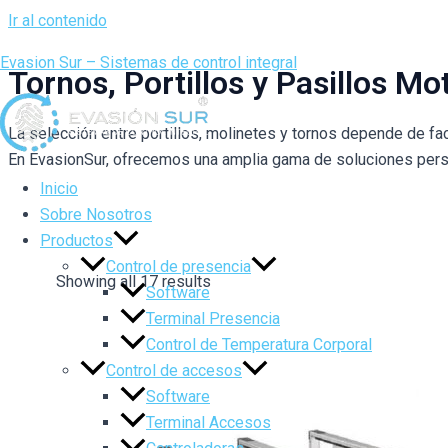
Ir al contenido
Evasion Sur – Sistemas de control integral
Tornos, Portillos y Pasillos Mo
La selección entre portillos, molinetes y tornos depende de fact
En EvasionSur, ofrecemos una amplia gama de soluciones perso
Inicio
Sobre Nosotros
Productos
Control de presencia
Showing all 17 results
Software
Terminal Presencia
Control de Temperatura Corporal
Control de accesos
Software
Terminal Accesos