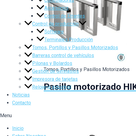
Controladoras
Accesorios
Control de Errantes
Control de producción
Software
Terminales Producción
Tornos, Portillos y Pasillos Motorizados
Barreras control de vehículos
Pilonas y Bolardos
Tornos, Portillos y Pasillos Motorizados
Gestión de Gimnasios
Impresora de tarjetas
Pasillo motorizado H
Relojería industrial
Noticias
Contacto
Menu
Inicio