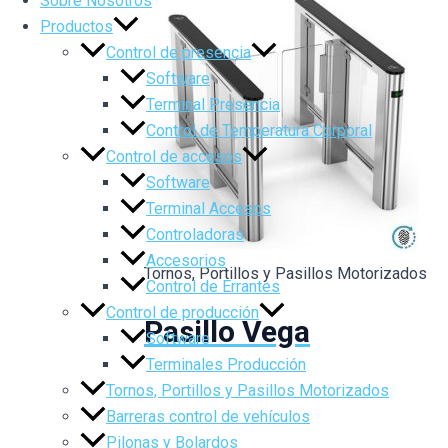
Sobre Nosotros
Productos
Control de presencia
Software
Terminal Presencia
Control de Temperatura Corporal
Control de accesos
Software
Terminal Accesos
Controladoras
Accesorios
Tornos, Portillos y Pasillos Motorizados
Control de Errantes
Control de producción
Pasillo Vega
Software
Terminales Producción
Tornos, Portillos y Pasillos Motorizados
Barreras control de vehículos
Pilonas y Bolardos