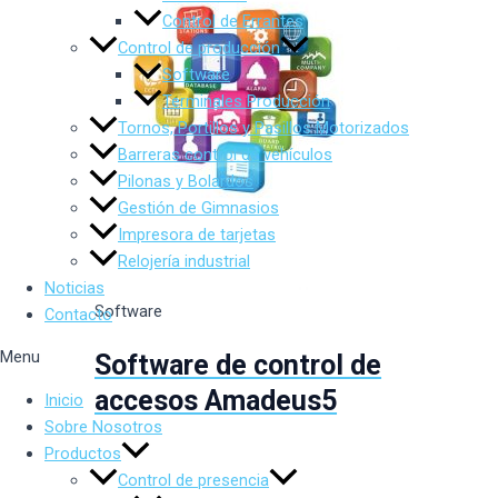
Control de Errantes
Control de producción
Software
Terminales Producción
Tornos, Portillos y Pasillos Motorizados
Barreras control de vehículos
Pilonas y Bolardos
Gestión de Gimnasios
Impresora de tarjetas
Relojería industrial
Noticias
Software
Contacto
Menu
Software de control de
accesos Amadeus5
Inicio
Sobre Nosotros
Productos
Control de presencia