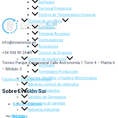
Software
Terminal Presencia
Control de Temperatura Corporal
Control de accesos
Software
Terminal Accesos
Controladoras
info@evasionsur.es
Accesorios
+34 954 90 24 09
Control de Errantes
Control de producción
Torneo Parque Empresarial Calle Astronomía 1 Torre 4 – Planta 6
Software
– Módulo 3
Terminales Producción
Tornos, Portillos y Pasillos Motorizados
Facebook
Youtube
Envelope
Barreras control de vehículos
Sobre Evasión Sur
Pilonas y Bolardos
Gestión de Gimnasios
Impresora de tarjetas
Sobre nosotros
Relojería industrial
Noticias
Noticias