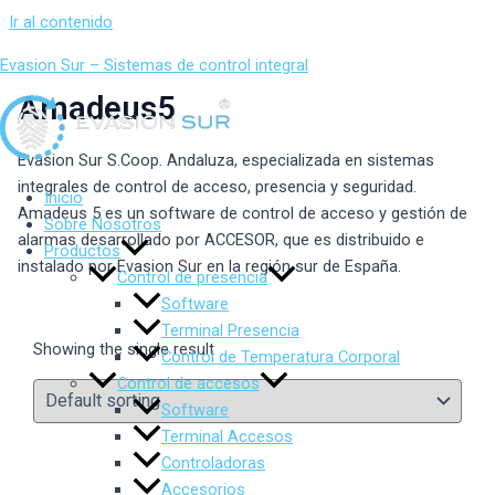
Ir al contenido
Evasion Sur – Sistemas de control integral
Amadeus5
Evasion Sur S.Coop. Andaluza, especializada en sistemas
integrales de control de acceso, presencia y seguridad.
Inicio
Amadeus 5 es un software de control de acceso y gestión de
Sobre Nosotros
alarmas desarrollado por ACCESOR, que es distribuido e
Productos
instalado por Evasion Sur en la región sur de España.
Control de presencia
Software
Terminal Presencia
Showing the single result
Control de Temperatura Corporal
Control de accesos
Software
Terminal Accesos
Controladoras
Accesorios