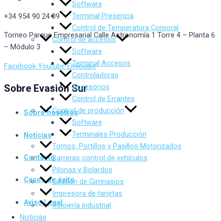
Software
Terminal Presencia
+34 954 90 24 09
Control de Temperatura Corporal
Torneo Parque Empresarial Calle Astronomía 1 Torre 4 – Planta 6
Control de accesos
– Módulo 3
Software
Terminal Accesos
Facebook
Youtube
Envelope
Controladoras
Accesorios
Sobre Evasión Sur
Control de Errantes
Control de producción
Sobre nosotros
Software
Terminales Producción
Noticias
Tornos, Portillos y Pasillos Motorizados
Contacto
Barreras control de vehículos
Pilonas y Bolardos
Casos de éxito
Gestión de Gimnasios
Impresora de tarjetas
Aviso Legal
Relojería industrial
Noticias