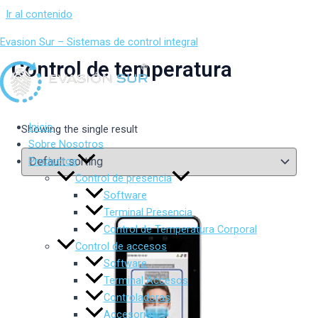
Ir al contenido
Evasion Sur – Sistemas de control integral
Control de temperatura
Inicio
Showing the single result
Sobre Nosotros
Productos
Control de presencia
Software
Terminal Presencia
Control de Temperatura Corporal
Control de accesos
Software
Terminal Accesos
Controladoras
Accesorios