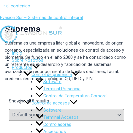
Ir al contenido
Evasion Sur – Sistemas de control integral
Suprema
Suprema es una empresa líder global e innovadora, de origen
coreano, especializada en soluciones de control de acceso y
Inicio
biometría. Se fundó en el año 2000 y se ha consolidado como
Sobre Nosotros
un referente en el desarrollo y fabricación de sistemas
Productos
avanzados de reconocimiento de huellas dactilares, facial,
Control de presencia
credenciales móviles, códigos QR, RFID y PIN.
Software
Terminal Presencia
Control de Temperatura Corporal
Showing all 8 results
Control de accesos
Software
Terminal Accesos
Controladoras
Accesorios