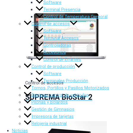
Software
Terminal Presencia
Control de Temperatura Corporal
Control de accesos
Software
Terminal Accesos
Controladoras
Accesorios
Control de Errantes
Control de producción
Software
Terminales Producción
Control de accesos
Tornos, Portillos y Pasillos Motorizados
Barreras control de vehículos
SUPREMA BioStar 2
Pilonas y Bolardos
Gestión de Gimnasios
Impresora de tarjetas
Relojería industrial
Noticias