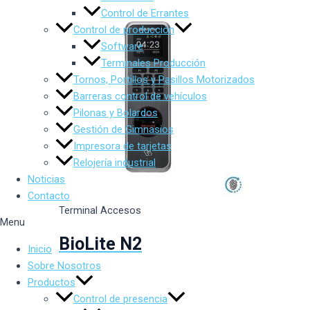
Control de Errantes
Control de producción
Software
Terminales Producción
Tornos, Portillos y Pasillos Motorizados
Barreras control de vehículos
Pilonas y Bolardos
Gestión de Gimnasios
Impresora de tarjetas
Relojería industrial
Noticias
Contacto
Terminal Accesos
Menu
BioLite N2
Inicio
Sobre Nosotros
Productos
Control de presencia