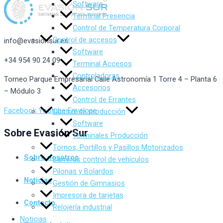
Software
Terminal Presencia
Control de Temperatura Corporal
Control de accesos
info@evasionsur.es
Software
+34 954 90 24 09
Terminal Accesos
Controladoras
Torneo Parque Empresarial Calle Astronomía 1 Torre 4 – Planta 6
Accesorios
– Módulo 3
Control de Errantes
Facebook
Youtube
Envelope
Control de producción
Software
Sobre Evasión Sur
Terminales Producción
Tornos, Portillos y Pasillos Motorizados
Sobre nosotros
Barreras control de vehículos
Pilonas y Bolardos
Noticias
Gestión de Gimnasios
Impresora de tarjetas
Contacto
Relojería industrial
Noticias