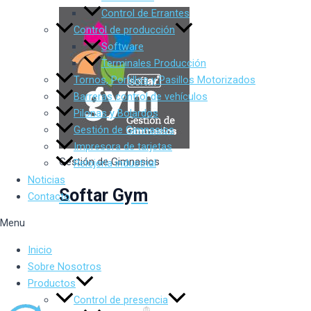
Control de Errantes
Control de producción
Software
Terminales Producción
Tornos, Portillos y Pasillos Motorizados
Barreras control de vehículos
Pilonas y Bolardos
Gestión de Gimnasios
Impresora de tarjetas
Gestión de Gimnasios
Relojería industrial
Noticias
Softar Gym
Contacto
Menu
Inicio
Sobre Nosotros
Productos
Control de presencia