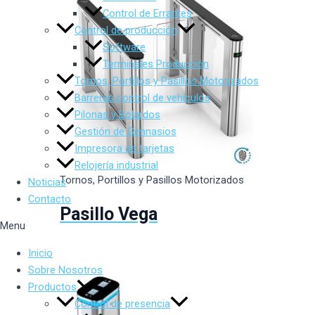
Control de Errantes
Control de producción
Software
Terminales Producción
Tornos, Portillos y Pasillos Motorizados
Barreras control de vehículos
Pilonas y Bolardos
Gestión de Gimnasios
Impresora de tarjetas
Relojería industrial
Tornos, Portillos y Pasillos Motorizados
Noticias
Contacto
Pasillo Vega
Menu
Inicio
Sobre Nosotros
Productos
Control de presencia