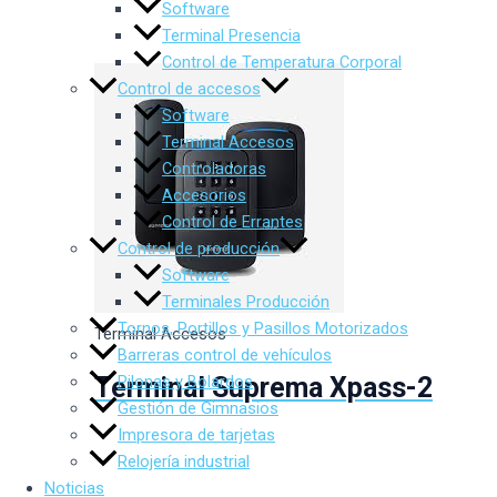
Software
Terminal Presencia
Control de Temperatura Corporal
Control de accesos
Software
Terminal Accesos
Controladoras
Accesorios
Control de Errantes
Control de producción
Software
Terminales Producción
Tornos, Portillos y Pasillos Motorizados
Terminal Accesos
Barreras control de vehículos
Pilonas y Bolardos
Terminal Suprema Xpass-2
Gestión de Gimnasios
Impresora de tarjetas
Relojería industrial
Noticias