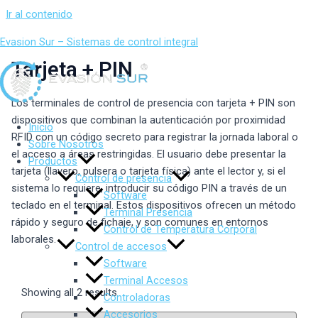
Ir al contenido
Evasion Sur – Sistemas de control integral
Tarjeta + PIN
Los terminales de control de presencia con tarjeta + PIN son
dispositivos que combinan la autenticación por proximidad
Inicio
RFID con un código secreto para registrar la jornada laboral o
Sobre Nosotros
el acceso a áreas restringidas. El usuario debe presentar la
Productos
tarjeta (llavero, pulsera o tarjeta física) ante el lector y, si el
Control de presencia
sistema lo requiere, introducir su código PIN a través de un
Software
teclado en el terminal. Estos dispositivos ofrecen un método
Terminal Presencia
rápido y seguro de fichaje, y son comunes en entornos
Control de Temperatura Corporal
laborales.
Control de accesos
Software
Terminal Accesos
Showing all 2 results
Controladoras
Accesorios