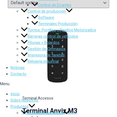
Control de Errantes
Control de producción
Software
Terminales Producción
Tornos, Portillos y Pasillos Motorizados
Barreras control de vehículos
Pilonas y Bolardos
Gestión de Gimnasios
Impresora de tarjetas
Relojería industrial
Noticias
Contacto
Menu
Inicio
Terminal Accesos
Sobre Nosotros
Productos
Terminal Anviz M3
Control de presencia