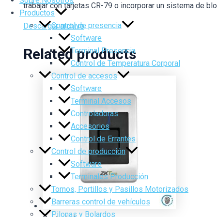
Sobre Nosotros
trabajar con tarjetas CR-79 o incorporar un sistema de b
Productos
Control de presencia
Descargar archivo
Software
Related products
Terminal Presencia
Control de Temperatura Corporal
Control de accesos
Software
Terminal Accesos
Controladoras
Accesorios
Control de Errantes
Control de producción
Software
Terminales Producción
Tornos, Portillos y Pasillos Motorizados
Barreras control de vehículos
Pilonas y Bolardos