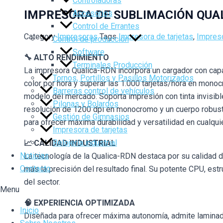
Controladoras
IMPRESORA DE SUBLIMACIÓN QUA
Accesorios
Control de Errantes
Category
Impresoras
Tags
Impresora de tarjetas
,
Impreso
Control de producción
Software
🔧
ALTO RENDIMIENTO
Terminales Producción
La impresora Qualica-RDN incorpora un cargador con capac
Tornos, Portillos y Pasillos Motorizados
color por hora y superar las 1.000 tarjetas/hora en mono
Barreras control de vehículos
modelo del mercado. Soporta impresión con tinta invisibl
Pilonas y Bolardos
resolución de 1200 dpi en monocromo y un cuerpo robust
Gestión de Gimnasios
para ofrecer máxima durabilidad y versatilidad en cualquie
Impresora de tarjetas
Relojería industrial
📈
CALIDAD INDUSTRIAL
Noticias
La tecnología de la Qualica-RDN destaca por su calidad d
Contacto
más la precisión del resultado final. Su potente CPU, est
del sector.
Menu
🧠
EXPERIENCIA OPTIMIZADA
Inicio
Diseñada para ofrecer máxima autonomía, admite laminad