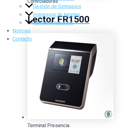
Controladoras
Gestión de Gimnasios
Impresora de tarjetas
Lector FR1500
Relojería industrial
Noticias
Contacto
Terminal Presencia