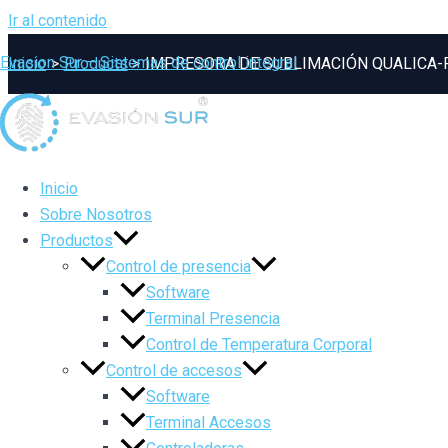
Ir al contenido
Evasion Sur – Sistemas de control integral
Inicio
Products
IMPRESORA DE SUBLIMACIÓN QUALICA-
Inicio
Sobre Nosotros
Productos
Control de presencia
Software
Terminal Presencia
Control de Temperatura Corporal
Control de accesos
Software
Terminal Accesos