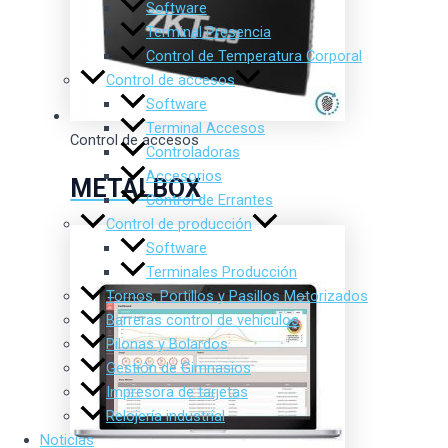
Software
Terminal Presencia
Control de Temperatura Corporal
Control de accesos
Software
Terminal Accesos
Control de accesos
Controladoras
Accesorios
METALBOX
Control de Errantes
Control de producción
Software
Terminales Producción
Tornos, Portillos y Pasillos Motorizados
Barreras control de vehículos
Pilonas y Bolardos
Gestión de Gimnasios
Impresora de tarjetas
Relojería industrial
Noticias