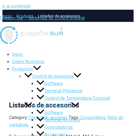
Ir al contenido
Inicio
Products
Listados de accesorios
Evasion Sur – Sistemas de control integral
Inicio
Sobre Nosotros
Productos
Control de presencia
Software
Terminal Presencia
Control de Temperatura Corporal
Listados de accesorios
Control de accesos
Software
Category
Control de accesos
Tags
Consumibles
,
Reloj de
Terminal Accesos
cartulinas
Controladoras
Accesorios