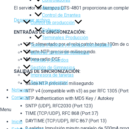
Controladoras
Accesorios
El servidor de tiempos DTS-4801 proporciona un completo
Control de Errantes
Descargar archivo
Control de producción
Software
ENTRADAS DE SINCRONIZACIÓN:
Terminales Producción
GPS alimentado por el reloj patrón hasta 100m de c
Tornos, Portillos y Pasillos Motorizados
Cliente NTP precisión milisegundo.
Barreras control de vehículos
Antena radio DCF.
Pilonas y Bolardos
Gestión de Gimnasios
SALIDAS DE SINCRONIZACIÓN:
Impresora de tarjetas
Relojería industrial
Salida NTP precisión milisegundo
Noticias
NTP v4 (compatible with v3) as per RFC 1305 (Port
Contacto
NTP Authentication with MD5 Key / Autokey
SNTP (UDP), RFC2030 (Port 123)
Menu
TIME (TCP/UDP), RFC 868 (Port 37)
DAYTIME (TCP/UDP), RFC 867 (Port 13)
Inicio
2 salidas Impulsión minuto paralelo de 500mA pro