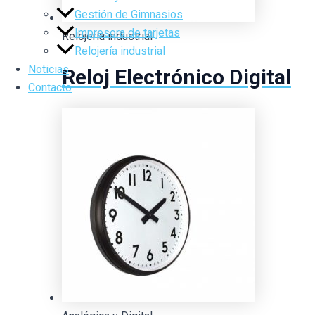
Gestión de Gimnasios
Impresora de tarjetas
Relojería industrial
Relojería industrial
Noticias
Reloj Electrónico Digital
Contacto