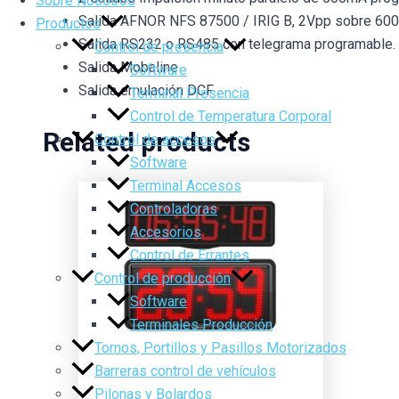
Sobre Nosotros
Salida AFNOR NFS 87500 / IRIG B, 2Vpp sobre 600
Productos
Salida RS232 o RS485 con telegrama programable.
Control de presencia
Salida Mobaline
Software
Salida emulación DCF
Terminal Presencia
Control de Temperatura Corporal
Related products
Control de accesos
Software
Terminal Accesos
Controladoras
Accesorios
Control de Errantes
Control de producción
Software
Terminales Producción
Tornos, Portillos y Pasillos Motorizados
Barreras control de vehículos
Pilonas y Bolardos