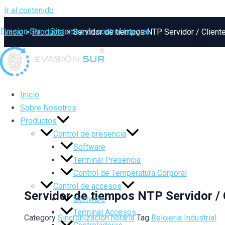
Ir al contenido
Evasion Sur – Sistemas de control integral
Inicio
Products
Servidor de tiempos NTP Servidor / Clien
Inicio
Sobre Nosotros
Productos
Control de presencia
Software
Terminal Presencia
Control de Temperatura Corporal
Control de accesos
Servidor de tiempos NTP Servidor /
Software
Terminal Accesos
Category
Sincronización horaria
Tag
Relojeria Industrial