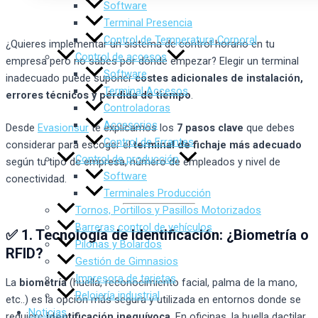
Software
Terminal Presencia
Control de Temperatura Corporal
¿Quieres implementar un sistema de control horario en tu
Control de accesos
empresa pero no sabes por dónde empezar? Elegir un terminal
Software
inadecuado puede suponer
costes adicionales de instalación,
Terminal Accesos
errores técnicos y pérdida de tiempo
.
Controladoras
Accesorios
Desde
Evasionsur
te explicamos los
7 pasos clave
que debes
Control de Errantes
considerar para escoger el
terminal de fichaje más adecuado
Control de producción
según tu tipo de empresa, número de empleados y nivel de
Software
conectividad.
Terminales Producción
Tornos, Portillos y Pasillos Motorizados
Barreras control de vehículos
✅ 1. Tecnología de Identificación: ¿Biometría o
Pilonas y Bolardos
RFID?
Gestión de Gimnasios
Impresora de tarjetas
La
biometría
(huella, reconocimiento facial, palma de la mano,
Relojería industrial
etc..) es la opción más segura y utilizada en entornos donde se
Noticias
requiere
identificación inequívoca
. En oficinas, la huella dactilar