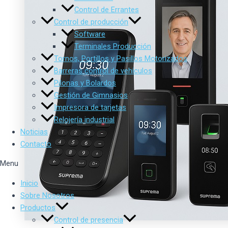
Control de Errantes
Control de producción
Software
Terminales Producción
Tornos, Portillos y Pasillos Motorizados
Barreras control de vehículos
Pilonas y Bolardos
Gestión de Gimnasios
Impresora de tarjetas
Relojería industrial
Noticias
Contacto
Menu
Inicio
Sobre Nosotros
Productos
Control de presencia