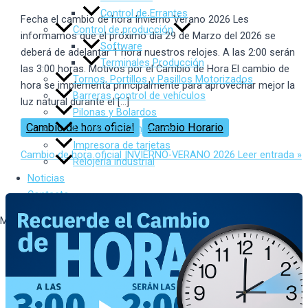
Control de Errantes
Fecha el cambio de hora Invierno Verano 2026 Les
Control de producción
informamos que el próximo día 29 de Marzo del 2026 se
Software
deberá de adelantar 1 hora nuestros relojes. A las 2:00 serán
Terminales Producción
las 3:00 horas. Motivos por el Cambio de Hora El cambio de
Tornos, Portillos y Pasillos Motorizados
hora se implementa principalmente para aprovechar mejor la
Barreras control de vehículos
luz natural durante el […]
Pilonas y Bolardos
Cambio de hora oficial
Cambio Horario
Gestión de Gimnasios
Impresora de tarjetas
Cambio de hora oficial INVIERNO-VERANO 2026
Leer entrada »
Relojería industrial
Noticias
Contacto
Menu
Inicio
Sobre Nosotros
Productos
Control de presencia