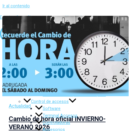
Ir al contenido
Evasion Sur – Sistemas de control integral
Inicio
Sobre Nosotros
Productos
Control de presencia
Software
Terminal Presencia
Control de Temperatura Corporal
Control de accesos
Actualidad
Software
Terminal Accesos
Cambio de hora oficial INVIERNO-
Controladoras
VERANO 2026
Accesorios