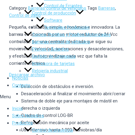
Control de Errantes
Category
Barreras control de vehículos
Tags
Barreras
,
Control de producción
Control de paso
Software
Pequeña, estilizada, simple, económica e innovadora. La
Terminales Producción
barrera es accionada por un motor-reductor de 24 Vcc
Tornos, Portillos y Pasillos Motorizados
controlado por una centralita dedicada que sigue su
Barreras control de vehículos
movimiento, velocidad, aceleraciones y desaceleraciones,
Pilonas y Bolardos
y efectúa el autoaprendizaje cada vez que falta la
Gestión de Gimnasios
corriente eléctrica.
Impresora de tarjetas
Relojería industrial
Descargar archivo
Noticias
Contacto
Detección de obstáculos e inversión.
Desaceleración al finalizar el movimiento abrir/cerrar
Menu
Sistema de doble eje para montajes de mástil en
derecha o izquierda
Inicio
Cuadro de control LOG-BR
Sobre Nosotros
Refrigeración mecánica por aceite
Productos
Uso intensivo hasta 1.000 maniobras/día
Control de presencia