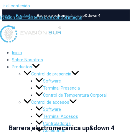
Ir al contenido
Inicio
Products
Barrera electromecánica up&down 4
Evasion Sur – Sistemas de control integral
Inicio
Sobre Nosotros
Productos
Control de presencia
Software
Terminal Presencia
Control de Temperatura Corporal
Control de accesos
Software
Terminal Accesos
Controladoras
Barrera electromecánica up&down 4
Accesorios