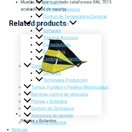
Mueble en acero pintado cataforesis RAL 7015
Software
acabado piel de naranja
Terminal Presencia
Control de Temperatura Corporal
Related products
Control de accesos
Software
Terminal Accesos
Controladoras
Accesorios
Control de Errantes
Control de producción
Software
Terminales Producción
Tornos, Portillos y Pasillos Motorizados
Barreras control de vehículos
Pilonas y Bolardos
Gestión de Gimnasios
Impresora de tarjetas
Pilonas y Bolardos
Relojería industrial
Noticias