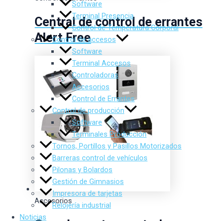
Software
Terminal Presencia
Central de control de errantes
Control de Temperatura Corporal
Alert Free
Control de accesos
Software
Terminal Accesos
Controladoras
Accesorios
Control de Errantes
Control de producción
Software
Terminales Producción
Tornos, Portillos y Pasillos Motorizados
Barreras control de vehículos
Pilonas y Bolardos
Gestión de Gimnasios
Impresora de tarjetas
Accesorios
Relojería industrial
Noticias