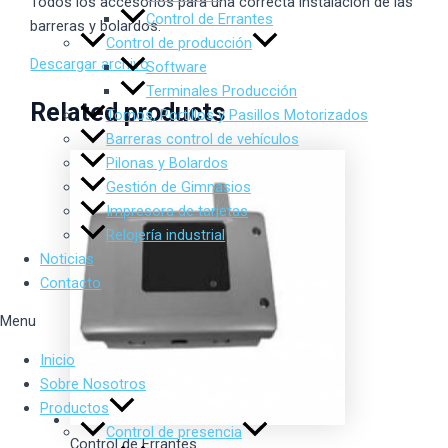
Todos los accesorios para una correcta instalación de las
Control de Errantes
barreras y bolardos.
Control de producción
Descargar archivo
Software
Terminales Producción
Related products
Tornos, Portillos y Pasillos Motorizados
Barreras control de vehículos
Pilonas y Bolardos
Gestión de Gimnasios
Impresora de tarjetas
Relojería industrial
Noticias
Contacto
Menu
Inicio
Sobre Nosotros
Productos
Control de presencia
Control de Errantes