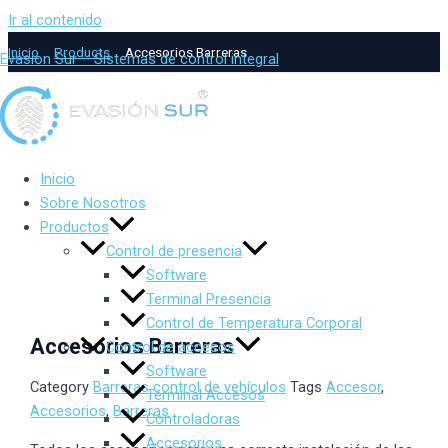
Ir al contenido
Inicio
Products
Accesorios Barreras
Evasion Sur – Sistemas de control integral
Inicio
Sobre Nosotros
Productos
Control de presencia
Software
Terminal Presencia
Control de Temperatura Corporal
Accesorios Barreras
Control de accesos
Software
Category
Barreras control de vehículos
Tags
Accesor
,
Terminal Accesos
Accesorios
,
Barreras
Controladoras
Accesorios