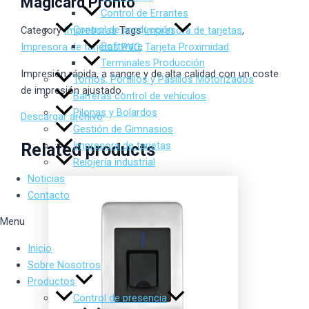
Magicard Pronto
Control de Errantes
Control de producción
Category
Impresoras
Tags
Impresora de tarjetas
,
Software
Impresora de tarjetas PVC
,
Tarjeta Proximidad
Terminales Producción
Impresión rápida, a sangre y de alta calidad con un coste
Tornos, Portillos y Pasillos Motorizados
de impresión ajustado.
Barreras control de vehículos
Pilonas y Bolardos
Descargar archivo
Gestión de Gimnasios
Impresora de tarjetas
Related products
Relojería industrial
Noticias
Contacto
Menu
Inicio
Sobre Nosotros
Productos
Control de presencia