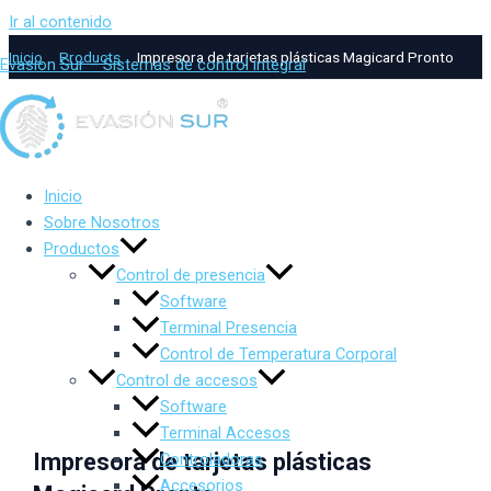
Ir al contenido
Inicio
Products
Impresora de tarjetas plásticas Magicard Pronto
Evasion Sur – Sistemas de control integral
Inicio
Sobre Nosotros
Productos
Control de presencia
Software
Terminal Presencia
Control de Temperatura Corporal
Control de accesos
Software
Terminal Accesos
Impresora de tarjetas plásticas
Controladoras
Accesorios