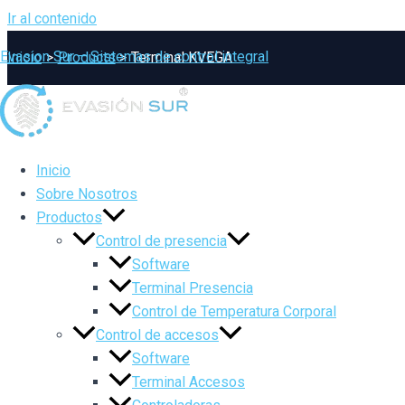
Ir al contenido
Evasion Sur – Sistemas de control integral
Inicio
Products
Terminal KVEGA
Inicio
Sobre Nosotros
Productos
Control de presencia
Software
Terminal Presencia
Control de Temperatura Corporal
Control de accesos
Software
Terminal Accesos