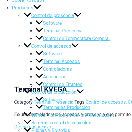
Sobre Nosotros
Productos
Control de presencia
Software
Terminal Presencia
Control de Temperatura Corporal
Control de accesos
Software
Terminal Accesos
Controladoras
Accesorios
Control de Errantes
Terminal KVEGA
Control de producción
Software
Category
Terminal Presencia
Tags
Control de accesos
,
C
Terminales Producción
Es una controladora de accesos y presencia que permite a
Tornos, Portillos y Pasillos Motorizados
Barreras control de vehículos
Descargar archivo
Pilonas y Bolardos