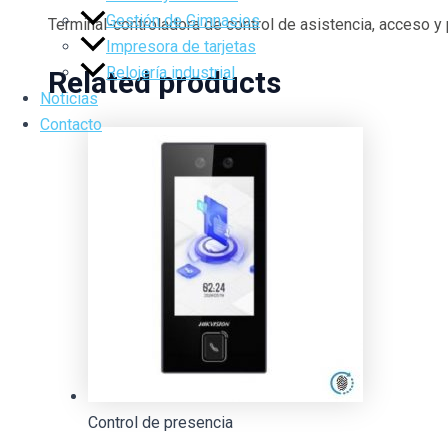
Gestión de Gimnasios
Terminal-controladora de control de asistencia, acceso y 
Impresora de tarjetas
Relojería industrial
Related products
Noticias
Contacto
Control de presencia