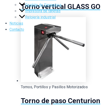
Torno vertical GLASS GO
Gestión de Gimnasios
Impresora de tarjetas
Relojería industrial
Noticias
Contacto
Tornos, Portillos y Pasillos Motorizados
Torno de paso Centurion