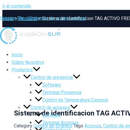
Ir al contenido
Evasion Sur – Sistemas de control integral
Inicio
Products
Sistema de identificacion TAG ACTIVO FRE
Inicio
Sobre Nosotros
Productos
Control de presencia
Software
Terminal Presencia
Control de Temperatura Corporal
Control de accesos
Sistema de identificacion TAG ACT
Software
Terminal Accesos
Category
Control de Errantes
Tags
Accesor
,
Control de er