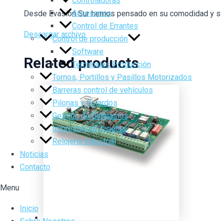
Controladoras
Accesorios
Desde Evasión Sur hemos pensado en su comodidad y sin sa
Control de Errantes
Descargar archivo
Control de producción
Software
Related products
Terminales Producción
Tornos, Portillos y Pasillos Motorizados
Barreras control de vehículos
Pilonas y Bolardos
Gestión de Gimnasios
Impresora de tarjetas
Relojería industrial
Noticias
Contacto
Menu
Inicio