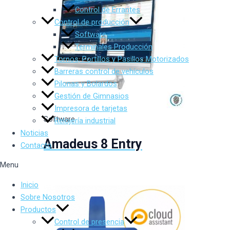
Control de Errantes
Control de producción
Software
Terminales Producción
Tornos, Portillos y Pasillos Motorizados
Barreras control de vehículos
Pilonas y Bolardos
Gestión de Gimnasios
Impresora de tarjetas
Software
Relojería industrial
Noticias
Amadeus 8 Entry
Contacto
Menu
Inicio
Sobre Nosotros
Productos
Control de presencia