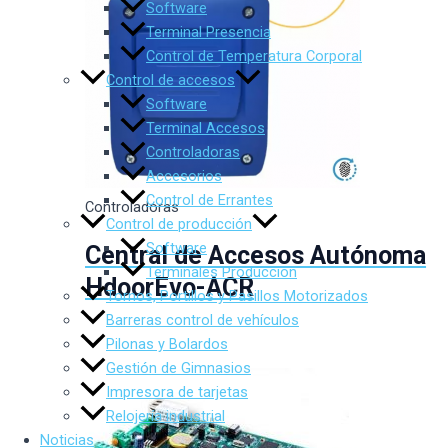
Software
Terminal Presencia
Control de Temperatura Corporal
Control de accesos
Software
Terminal Accesos
Controladoras
Accesorios
Control de Errantes
Controladoras
Control de producción
Software
Central de Accesos Autónoma
Terminales Producción
HdoorEvo-ACR
Tornos, Portillos y Pasillos Motorizados
Barreras control de vehículos
Pilonas y Bolardos
Gestión de Gimnasios
Impresora de tarjetas
Relojería industrial
Noticias