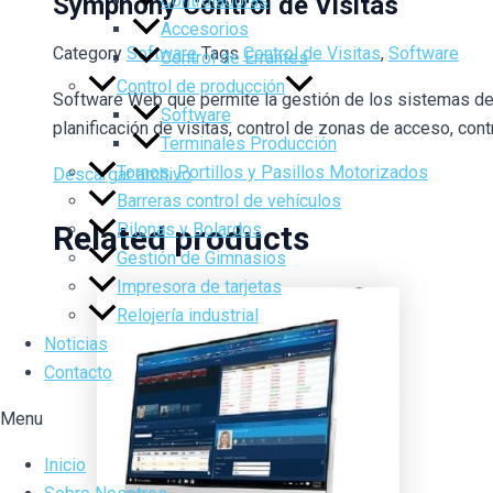
Symphony Control de Visitas
Controladoras
Accesorios
Category
Software
Tags
Control de Visitas
,
Software
Control de Errantes
Control de producción
Software Web que permite la gestión de los sistemas de Co
Software
planificación de visitas, control de zonas de acceso, contr
Terminales Producción
Tornos, Portillos y Pasillos Motorizados
Descargar archivo
Barreras control de vehículos
Pilonas y Bolardos
Related products
Gestión de Gimnasios
Impresora de tarjetas
Relojería industrial
Noticias
Contacto
Menu
Inicio