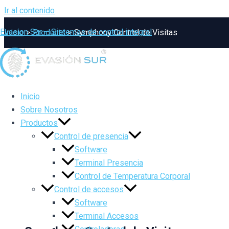
Ir al contenido
Evasion Sur – Sistemas de control integral
Inicio
Products
Symphony Control de Visitas
Inicio
Sobre Nosotros
Productos
Control de presencia
Software
Terminal Presencia
Control de Temperatura Corporal
Control de accesos
Software
Terminal Accesos