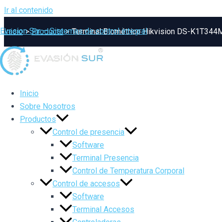
Ir al contenido
Evasion Sur – Sistemas de control integral
Inicio
Products
Terminal Biométrico Hikvision DS-K1T34
Inicio
Sobre Nosotros
Productos
Control de presencia
Software
Terminal Presencia
Control de Temperatura Corporal
Control de accesos
Software
Terminal Accesos