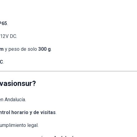
P65
.
 12V DC.
mm
y peso de solo
300 g
.
ºC
.
Evasionsur?
n Andalucía.
trol horario y de visitas
.
cumplimiento legal.