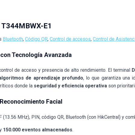
-K1T344MBWX-E1
s
Bluetooth
,
Código QR
,
Control de accesos
,
Control de Asistenc
e con Tecnología Avanzada
ontrol de acceso y presencia de alto rendimiento. El terminal
D
algoritmos de aprendizaje profundo
, lo que garantiza una i
críticos donde la
seguridad y eficiencia operativa
son prioritari
e Reconocimiento Facial
a MF (13.56 MHz), PIN, código QR, Bluetooth (con HikCentral) y c
 y
150.000 eventos almacenados
.