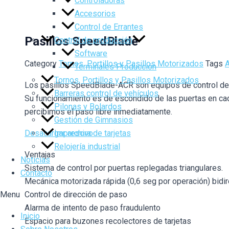
Controladoras
Accesorios
Control de Errantes
Pasillos SpeedBlade
Control de producción
Software
Category
Tornos, Portillos y Pasillos Motorizados
Tags
Terminales Producción
Tornos, Portillos y Pasillos Motorizados
Los pasillos SpeedBlade-ACR son equipos de control de 
Barreras control de vehículos
Su funcionamiento es de escondido de las puertas en cada
Pilonas y Bolardos
percibimos el paso libre inmediatamente.
Gestión de Gimnasios
Impresora de tarjetas
Desacargar archivo
Relojería industrial
Ventajas
Noticias
Sistema de control por puertas replegadas triangulares.
Contacto
Mecánica motorizada rápida (0,6 seg por operación) bidir
Menu
Control de dirección de paso
Alarma de intento de paso fraudulento
Inicio
Espacio para buzones recolectores de tarjetas