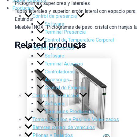
Sobre Nosotros
Pictogramas superiores y laterales
Productos
Tapas laterales y superior, arcón lateral con espacio para
Control de presencia
Estándar
Software
Mueble INOX , Pictogramas de paso, cristal con franjas l
Terminal Presencia
Control de Temperatura Corporal
Related products
Control de accesos
Software
Terminal Accesos
Controladoras
Accesorios
Control de Errantes
Control de producción
Software
Terminales Producción
Tornos, Portillos y Pasillos Motorizados
Barreras control de vehículos
Pilonas y Bolardos