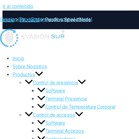
Ir al contenido
Evasion Sur – Sistemas de control integral
Inicio
Products
Pasillos SpeedBlade
Inicio
Sobre Nosotros
Productos
Control de presencia
Software
Terminal Presencia
Control de Temperatura Corporal
Control de accesos
Software
Terminal Accesos