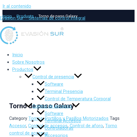
Ir al contenido
Inicio
Products
Torno de paso Galaxy
Evasion Sur – Sistemas de control integral
Inicio
Sobre Nosotros
Productos
Control de presencia
Software
Terminal Presencia
Control de Temperatura Corporal
Torno de paso Galaxy
Control de accesos
Software
Category
Tornos, Portillos y Pasillos Motorizados
Tags
Terminal Accesos
Accesor
,
Control de accesos
,
Control de aforo
,
Torno
Controladoras
control de accesos
Accesorios