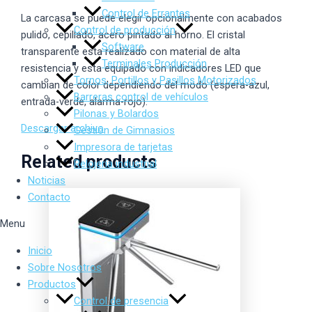
Control de Errantes
La carcasa se puede elegir opcionalmente con acabados
Control de producción
pulido, cepillado, acero pintado al horno. El cristal
Software
transparente esta realizado con material de alta
Terminales Producción
resistencia y esta equipado con indicadores LED que
Tornos, Portillos y Pasillos Motorizados
cambian de color dependiendo del modo (espera-azul,
Barreras control de vehículos
entrada-verde, alarma-rojo).
Pilonas y Bolardos
Descargar archivo
Gestión de Gimnasios
Impresora de tarjetas
Related products
Relojería industrial
Noticias
Contacto
Menu
Inicio
Sobre Nosotros
Productos
Control de presencia