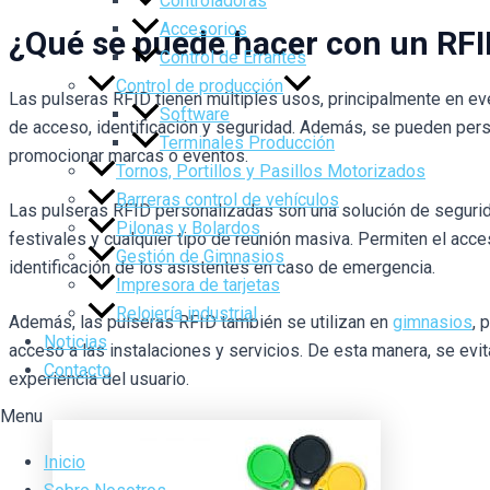
Controladoras
Accesorios
¿Qué se puede hacer con un RF
Control de Errantes
Control de producción
Las pulseras RFID tienen múltiples usos, principalmente en ev
Software
de acceso, identificación y seguridad. Además, se pueden pers
Terminales Producción
promocionar marcas o eventos.
Tornos, Portillos y Pasillos Motorizados
Barreras control de vehículos
Las pulseras RFID personalizadas son una solución de segurida
Pilonas y Bolardos
festivales y cualquier tipo de reunión masiva. Permiten el acce
Gestión de Gimnasios
identificación de los asistentes en caso de emergencia.
Impresora de tarjetas
Relojería industrial
Además, las pulseras RFID también se utilizan en
gimnasios
, 
Noticias
acceso a las instalaciones y servicios. De esta manera, se evit
Contacto
experiencia del usuario.
Menu
Inicio