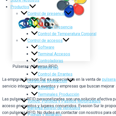
Sobre Nosotros
Productos
Control de presencia
Software
Terminal Presencia
Control de Temperatura Corporal
Control de accesos
Software
Terminal Accesos
Controladoras
Pulseras y llaveros RFID
Accesorios
Control de Errantes
La empresa Evasion Sur es especialista en la venta de
pulsera
Control de producción
servicio integral para eventos y empresas que buscan mejorar 
Software
Terminales Producción
Las pulseras RFID personalizadas son una solución efectiva par
Tornos, Portillos y Pasillos Motorizados
acceso en eventos y lugares concurridos. Evasion Sur le propo
Barreras control de vehículos
con pulseras RFID. No dudes en contactar con nosotros para o
Pilonas y Bolardos