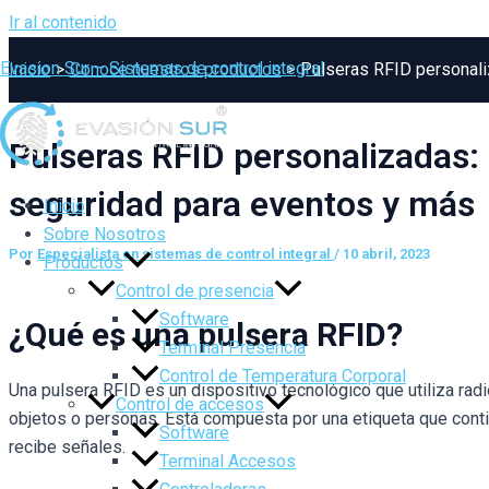
Ir al contenido
Evasion Sur – Sistemas de control integral
Inicio
Conoce nuestros productos
Pulseras RFID personali
Pulseras RFID personalizadas: 
seguridad para eventos y más
Inicio
Sobre Nosotros
Por
Especialista en sistemas de control integral
/
10 abril, 2023
Productos
Control de presencia
Software
¿Qué es una pulsera RFID?
Terminal Presencia
Control de Temperatura Corporal
Una pulsera RFID es un dispositivo tecnológico que utiliza radio
Control de accesos
objetos o personas. Está compuesta por una etiqueta que conti
Software
recibe señales.
Terminal Accesos