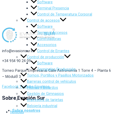
Software
Terminal Presencia
Control de Temperatura Corporal
Control de accesos
Software
Terminal Accesos
Controladoras
Accesorios
Control de Errantes
info@evasionsur.es
Control de producción
+34 954 90 24 09
Software
Terminales Producción
Torneo Parque Empresarial Calle Astronomía 1 Torre 4 – Planta 6
Tornos, Portillos y Pasillos Motorizados
– Módulo 3
Barreras control de vehículos
Facebook
Youtube
Envelope
Pilonas y Bolardos
Gestión de Gimnasios
Sobre Evasión Sur
Impresora de tarjetas
Relojería industrial
Sobre nosotros
Noticias