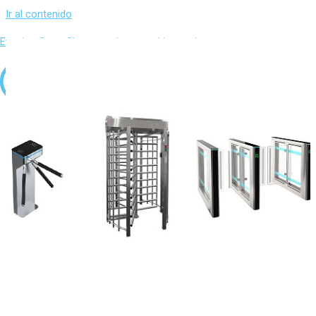
Ir al contenido
Evasion Sur – Sistemas de control integral
Inicio
Sobre Nosotros
Productos
Control de presencia
Software
Terminal Presencia
Control de Temperatura Corporal
Control de accesos
Software
Terminal Accesos
Controladoras
Accesorios