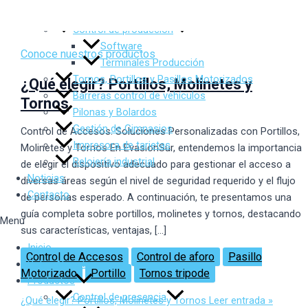
Control de Errantes
Control de producción
Software
Conoce nuestros productos
Terminales Producción
Tornos, Portillos y Pasillos Motorizados
¿Qué elegir? Portillos, Molinetes y
Barreras control de vehículos
Tornos
Pilonas y Bolardos
Gestión de Gimnasios
Control de Accesos: Soluciones Personalizadas con Portillos,
Impresora de tarjetas
Molinetes y Tornos En EvasionSur, entendemos la importancia
Relojería industrial
de elegir el dispositivo adecuado para gestionar el acceso a
Noticias
diversas áreas según el nivel de seguridad requerido y el flujo
Contacto
de personas esperado. A continuación, te presentamos una
guía completa sobre portillos, molinetes y tornos, destacando
Menu
sus características, ventajas, […]
Inicio
Control de Accesos
Control de aforo
Pasillo
Sobre Nosotros
Motorizado
Portillo
Tornos tripode
Productos
Control de presencia
¿Qué elegir? Portillos, Molinetes y Tornos
Leer entrada »