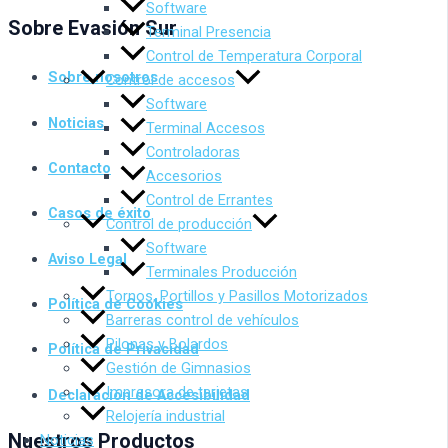
Software
Sobre Evasión Sur
Terminal Presencia
Control de Temperatura Corporal
Sobre nosotros
Control de accesos
Software
Noticias
Terminal Accesos
Controladoras
Contacto
Accesorios
Control de Errantes
Casos de éxito
Control de producción
Software
Aviso Legal
Terminales Producción
Tornos, Portillos y Pasillos Motorizados
Política de Cookies
Barreras control de vehículos
Pilonas y Bolardos
Política de Privacidad
Gestión de Gimnasios
Impresora de tarjetas
Declaración de Accesibilidad
Relojería industrial
Nuestros Productos
Noticias