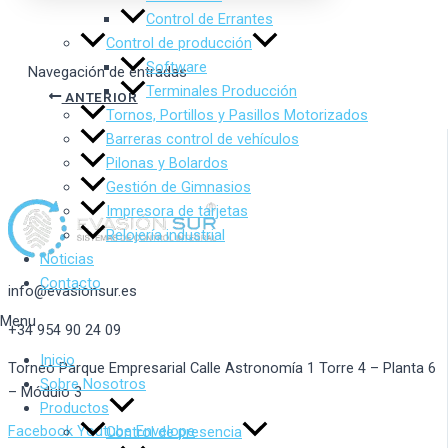
Control de Errantes
Control de producción
Software
Navegación de entradas
Terminales Producción
ANTERIOR
Tornos, Portillos y Pasillos Motorizados
Barreras control de vehículos
Pilonas y Bolardos
Gestión de Gimnasios
Impresora de tarjetas
Relojería industrial
Noticias
Contacto
info@evasionsur.es
Menu
+34 954 90 24 09
Inicio
Torneo Parque Empresarial Calle Astronomía 1 Torre 4 – Planta 6
Sobre Nosotros
– Módulo 3
Productos
Facebook
Youtube
Envelope
Control de presencia