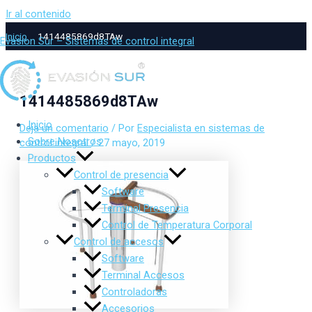
Ir al contenido
Inicio
1414485869d8TAw
Evasion Sur – Sistemas de control integral
1414485869d8TAw
Inicio
Deja un comentario
/ Por
Especialista en sistemas de
Sobre Nosotros
control integral
/
27 mayo, 2019
Productos
Control de presencia
Software
Terminal Presencia
Control de Temperatura Corporal
Control de accesos
Software
Terminal Accesos
Controladoras
Accesorios