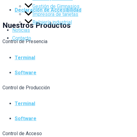
Gestión de Gimnasios
Declaración de Accesibilidad
Impresora de tarjetas
Relojería industrial
Nuestros Productos
Noticias
Contacto
Control de Presencia
Terminal
Software
Control de Producción
Terminal
Software
Control de Acceso