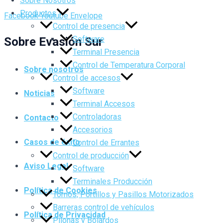
Sobre Nosotros
Productos
Facebook
Youtube
Envelope
Control de presencia
Software
Sobre Evasión Sur
Terminal Presencia
Control de Temperatura Corporal
Sobre nosotros
Control de accesos
Software
Noticias
Terminal Accesos
Controladoras
Contacto
Accesorios
Casos de éxito
Control de Errantes
Control de producción
Aviso Legal
Software
Terminales Producción
Política de Cookies
Tornos, Portillos y Pasillos Motorizados
Barreras control de vehículos
Política de Privacidad
Pilonas y Bolardos