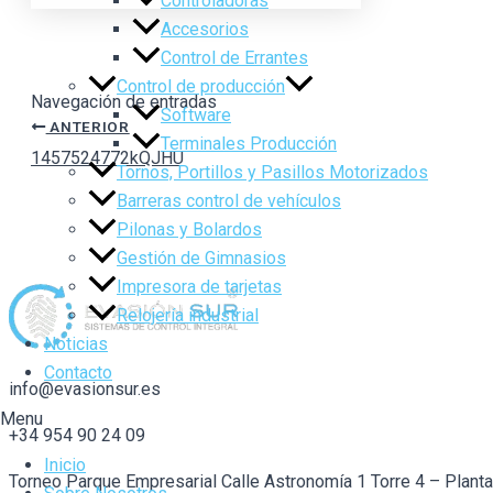
Controladoras
Accesorios
Control de Errantes
Control de producción
Navegación de entradas
Software
ANTERIOR
Terminales Producción
1457524772kQJHU
Tornos, Portillos y Pasillos Motorizados
Barreras control de vehículos
Pilonas y Bolardos
Gestión de Gimnasios
Impresora de tarjetas
Relojería industrial
Noticias
Contacto
info@evasionsur.es
Menu
+34 954 90 24 09
Inicio
Torneo Parque Empresarial Calle Astronomía 1 Torre 4 – Plant