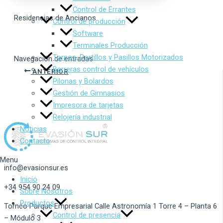
Control de Errantes
Residencias de Ancianos
Control de producción
Software
Terminales Producción
Tornos, Portillos y Pasillos Motorizados
Navegación de entradas
Barreras control de vehículos
ANTERIOR
Pilonas y Bolardos
Gestión de Gimnasios
Impresora de tarjetas
Relojería industrial
Noticias
Contacto
Menu
info@evasionsur.es
Inicio
+34 954 90 24 09
Sobre Nosotros
Productos
Torneo Parque Empresarial Calle Astronomía 1 Torre 4 – Planta 6
Control de presencia
– Módulo 3