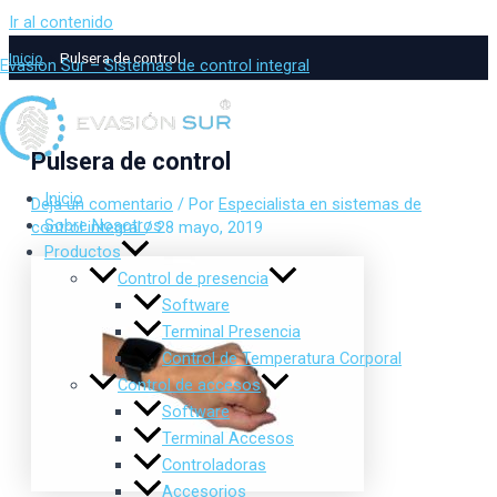
Ir al contenido
Inicio
Pulsera de control
Evasion Sur – Sistemas de control integral
Pulsera de control
Inicio
Deja un comentario
/ Por
Especialista en sistemas de
Sobre Nosotros
control integral
/
28 mayo, 2019
Productos
Control de presencia
Software
Terminal Presencia
Control de Temperatura Corporal
Control de accesos
Software
Terminal Accesos
Controladoras
Accesorios