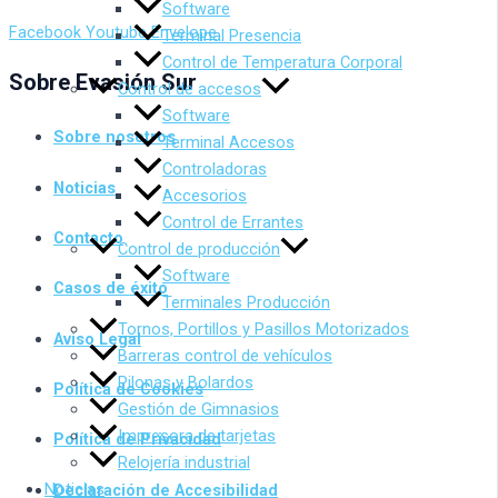
Software
Facebook
Youtube
Envelope
Terminal Presencia
Control de Temperatura Corporal
Sobre Evasión Sur
Control de accesos
Software
Sobre nosotros
Terminal Accesos
Controladoras
Noticias
Accesorios
Control de Errantes
Contacto
Control de producción
Software
Casos de éxito
Terminales Producción
Tornos, Portillos y Pasillos Motorizados
Aviso Legal
Barreras control de vehículos
Pilonas y Bolardos
Política de Cookies
Gestión de Gimnasios
Impresora de tarjetas
Política de Privacidad
Relojería industrial
Noticias
Declaración de Accesibilidad