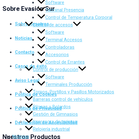
Software
Sobre Evasión Sur
Terminal Presencia
Control de Temperatura Corporal
Sobre nosotros
Control de accesos
Software
Noticias
Terminal Accesos
Controladoras
Contacto
Accesorios
Control de Errantes
Casos de éxito
Control de producción
Software
Aviso Legal
Terminales Producción
Tornos, Portillos y Pasillos Motorizados
Política de Cookies
Barreras control de vehículos
Pilonas y Bolardos
Política de Privacidad
Gestión de Gimnasios
Impresora de tarjetas
Declaración de Accesibilidad
Relojería industrial
Nuestros Productos
Noticias