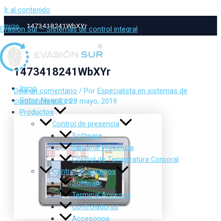
Ir al contenido
Inicio
1473418241WbXYr
Evasion Sur – Sistemas de control integral
1473418241WbXYr
Inicio
Deja un comentario
/ Por
Especialista en sistemas de
Sobre Nosotros
control integral
/
28 mayo, 2019
Productos
Control de presencia
Software
Terminal Presencia
Control de Temperatura Corporal
Control de accesos
Software
Terminal Accesos
Controladoras
Accesorios