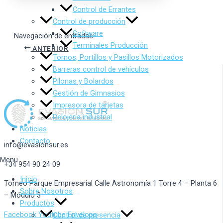
Control de Errantes
Control de producción
Software
Navegación de entradas
Terminales Producción
ANTERIOR
Tornos, Portillos y Pasillos Motorizados
Barreras control de vehículos
Pilonas y Bolardos
Gestión de Gimnasios
Impresora de tarjetas
Relojería industrial
Noticias
Contacto
info@evasionsur.es
Menu
+34 954 90 24 09
Inicio
Torneo Parque Empresarial Calle Astronomía 1 Torre 4 – Planta 6
Sobre Nosotros
– Módulo 3
Productos
Facebook
Youtube
Envelope
Control de presencia