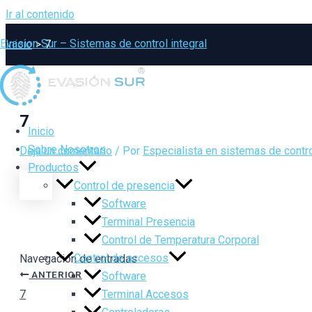
Ir al contenido
Evasion Sur – Sistemas de control integral
Inicio
7
7
Inicio
Sobre Nosotros
Deja un comentario
/ Por
Especialista en sistemas de contro
Productos
Control de presencia
Software
Terminal Presencia
Control de Temperatura Corporal
Control de accesos
Navegación de entradas
ANTERIOR
Software
7
Terminal Accesos