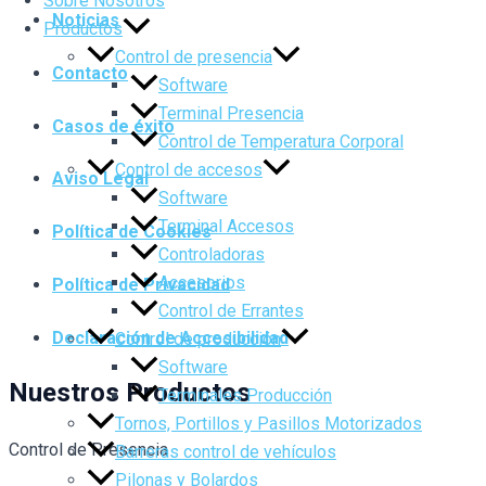
Sobre Nosotros
Noticias
Productos
Control de presencia
Contacto
Software
Terminal Presencia
Casos de éxito
Control de Temperatura Corporal
Control de accesos
Aviso Legal
Software
Terminal Accesos
Política de Cookies
Controladoras
Accesorios
Política de Privacidad
Control de Errantes
Declaración de Accesibilidad
Control de producción
Software
Nuestros Productos
Terminales Producción
Tornos, Portillos y Pasillos Motorizados
Control de Presencia
Barreras control de vehículos
Pilonas y Bolardos