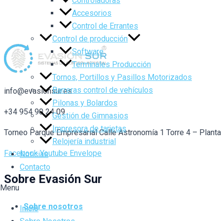
Controladoras
Accesorios
Control de Errantes
Control de producción
Software
Terminales Producción
Tornos, Portillos y Pasillos Motorizados
Barreras control de vehículos
info@evasionsur.es
Pilonas y Bolardos
+34 954 90 24 09
Gestión de Gimnasios
Impresora de tarjetas
Torneo Parque Empresarial Calle Astronomía 1 Torre 4 – Plant
Relojería industrial
Facebook
Youtube
Envelope
Noticias
Contacto
Sobre Evasión Sur
Menu
Sobre nosotros
Inicio