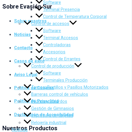
Software
Sobre Evasión Sur
Terminal Presencia
Control de Temperatura Corporal
Sobre nosotros
Control de accesos
Software
Noticias
Terminal Accesos
Controladoras
Contacto
Accesorios
Control de Errantes
Casos de éxito
Control de producción
Software
Aviso Legal
Terminales Producción
Tornos, Portillos y Pasillos Motorizados
Política de Cookies
Barreras control de vehículos
Política de Privacidad
Pilonas y Bolardos
Gestión de Gimnasios
Declaración de Accesibilidad
Impresora de tarjetas
Relojería industrial
Nuestros Productos
Noticias