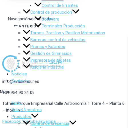
Control de Errantes
Control de producción
Navegación de entradas
Software
Terminales Producción
ANTERIOR
Tornos, Portillos y Pasillos Motorizados
Barreras control de vehículos
Pilonas y Bolardos
Gestión de Gimnasios
Impresora de tarjetas
Relojería industrial
Noticias
Contacto
info@evasionsur.es
Menu
+34 954 90 24 09
Inicio
Torneo Parque Empresarial Calle Astronomía 1 Torre 4 – Planta 6
Sobre Nosotros
– Módulo 3
Productos
Facebook
Youtube
Envelope
Control de presencia