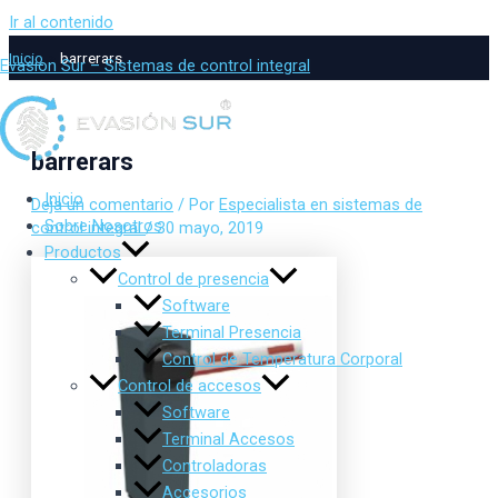
Ir al contenido
Inicio
barrerars
Evasion Sur – Sistemas de control integral
barrerars
Inicio
Deja un comentario
/ Por
Especialista en sistemas de
Sobre Nosotros
control integral
/
30 mayo, 2019
Productos
Control de presencia
Software
Terminal Presencia
Control de Temperatura Corporal
Control de accesos
Software
Terminal Accesos
Controladoras
Accesorios