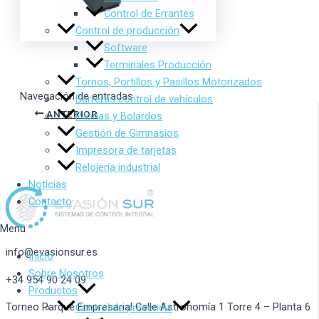
Control de Errantes
Control de producción
Software
Terminales Producción
Tornos, Portillos y Pasillos Motorizados
Navegación de entradas
Barreras control de vehículos
ANTERIOR
Pilonas y Bolardos
Gestión de Gimnasios
Impresora de tarjetas
Relojería industrial
Noticias
Contacto
Menu
info@evasionsur.es
Inicio
Sobre Nosotros
+34 954 90 24 09
Productos
Torneo Parque Empresarial Calle Astronomía 1 Torre 4 – Planta 6
Control de presencia