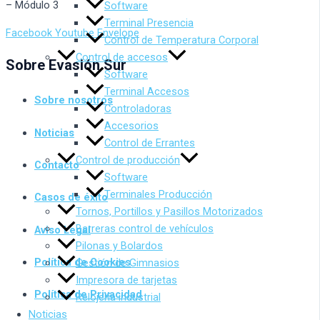
– Módulo 3
Software
Terminal Presencia
Facebook
Youtube
Envelope
Control de Temperatura Corporal
Control de accesos
Sobre Evasión Sur
Software
Terminal Accesos
Sobre nosotros
Controladoras
Accesorios
Noticias
Control de Errantes
Control de producción
Contacto
Software
Terminales Producción
Casos de éxito
Tornos, Portillos y Pasillos Motorizados
Barreras control de vehículos
Aviso Legal
Pilonas y Bolardos
Política de Cookies
Gestión de Gimnasios
Impresora de tarjetas
Política de Privacidad
Relojería industrial
Noticias