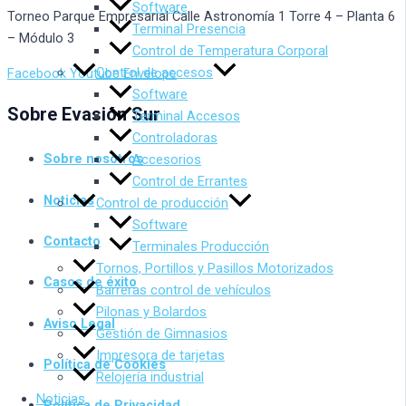
Software
Torneo Parque Empresarial Calle Astronomía 1 Torre 4 – Planta 6
Terminal Presencia
– Módulo 3
Control de Temperatura Corporal
Control de accesos
Facebook
Youtube
Envelope
Software
Sobre Evasión Sur
Terminal Accesos
Controladoras
Sobre nosotros
Accesorios
Control de Errantes
Noticias
Control de producción
Software
Contacto
Terminales Producción
Tornos, Portillos y Pasillos Motorizados
Casos de éxito
Barreras control de vehículos
Pilonas y Bolardos
Aviso Legal
Gestión de Gimnasios
Impresora de tarjetas
Política de Cookies
Relojería industrial
Noticias
Política de Privacidad