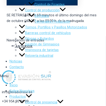
Control de Errantes
Control de producción
SE RETRASARÁ en 60 minutos el último domingo del mes
Software
de octubre (día 26) a las 03:00 h. de la madrugada.
Terminales Producción
Tornos, Portillos y Pasillos Motorizados
Barreras control de vehículos
Pilonas y Bolardos
Navegación de entradas
Gestión de Gimnasios
ANTERIOR
Impresora de tarjetas
Relojería industrial
Noticias
Contacto
Menu
Inicio
Sobre Nosotros
info@evasionsur.es
Productos
+34 954 90 24 09
Control de presencia