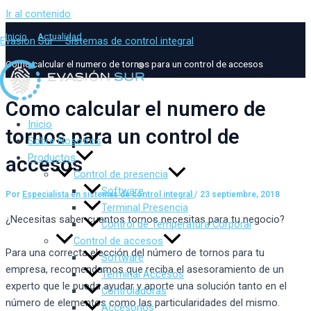
Ir al contenido
Inicio
Actualidad
Evasion Sur – Sistemas de control integral
Como calcular el numero de tornos para un control de accesos
Como calcular el numero de
Inicio
tornos para un control de
Sobre Nosotros
Productos
accesos
Control de presencia
Software
Por
Especialista en sistemas de control integral
/
23 septiembre, 2018
Terminal Presencia
¿Necesitas saber cuantos tornos necesitas para tu negocio?
Control de Temperatura Corporal
Control de accesos
Para una correcta elección del número de tornos para tu
Software
empresa, recomendamos que reciba el asesoramiento de un
Terminal Accesos
experto que le pueda ayudar y aporte una solución tanto en el
Controladoras
número de elementos como las particularidades del mismo.
Accesorios