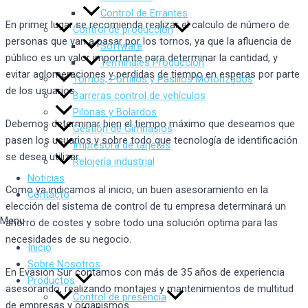
Control de Errantes
En primer lugar se recomienda realizar el calculo de número de
Control de producción
personas que van a pasar por los tornos, ya que la afluencia de
Software
público es un valor importante para determinar la cantidad, y
Terminales Producción
evitar aglomeraciones y perdidas de tiempo en esperas por parte
Tornos, Portillos y Pasillos Motorizados
de los usuarios.
Barreras control de vehículos
Pilonas y Bolardos
Debemos determinar bien el tiempo máximo que deseamos que
Gestión de Gimnasios
pasen los usuarios y sobre todo que tecnología de identificación
Impresora de tarjetas
se desea utilizar.
Relojería industrial
Noticias
Como ya indicamos al inicio, un buen asesoramiento en la
Contacto
elección del sistema de control de tu empresa determinará un
Menu
ahorro de costes y sobre todo una solución optima para las
necesidades de su negocio.
Inicio
Sobre Nosotros
En Evasión Sur contamos con más de 35 años de experiencia
Productos
asesorando, realizando montajes y mantenimientos de multitud
Control de presencia
de empresas y organismos.