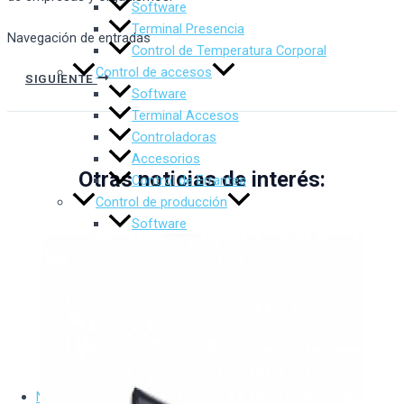
Software
Terminal Presencia
Navegación de entradas
Control de Temperatura Corporal
Control de accesos
SIGUIENTE
Software
Terminal Accesos
Controladoras
Accesorios
Otras noticias de interés:
Control de Errantes
Control de producción
Software
Terminales Producción
Tornos, Portillos y Pasillos Motorizados
Barreras control de vehículos
Pilonas y Bolardos
Gestión de Gimnasios
Impresora de tarjetas
Relojería industrial
Noticias