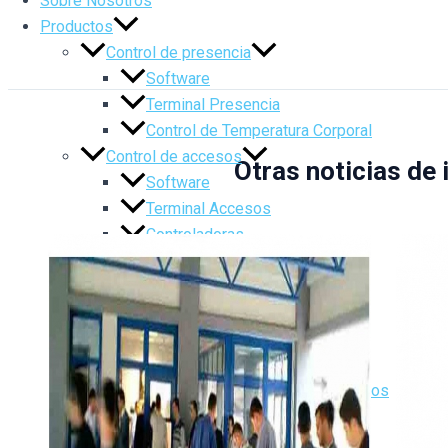
Sobre Nosotros
Productos
Control de presencia
Software
Terminal Presencia
Control de Temperatura Corporal
Control de accesos
Otras noticias de 
Software
Terminal Accesos
Controladoras
Accesorios
Control de Errantes
Control de producción
Software
Terminales Producción
Tornos, Portillos y Pasillos Motorizados
Barreras control de vehículos
Pilonas y Bolardos