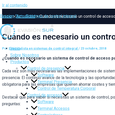
Ir al contenido
Evasion Sur – Sistemas de control integral
Inicio
Actualidad
Cuando es necesario un control de acces
Cuando es necesario un contro
Inicio
Por
Especialista en sistemas de control integral
/
23 octubre, 2018
Sobre Nosotros
¿Cuando es necesario un sistema de control de acceso 
Productos
Control de presencia
Cada vez son más necesarias las implementaciones de sistema
Software
presencia. El continuo avance de la tecnología y las oportuni
Terminal Presencia
obligatoria para las empresas que quieren ahorrar costes y ti
Control de Temperatura Corporal
Control de accesos
Destacar que para saber si necesitas un sistema de control, p
Software
preguntas:
Terminal Accesos