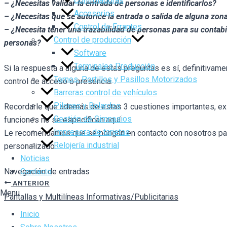
Controladoras
– ¿Necesitas validar la entrada de personas e identificarlos?
Accesorios
– ¿Necesitas que se autorice la entrada o salida de alguna zon
Control de Errantes
– ¿Necesita tener una trazabilidad de personas para su contabil
Control de producción
personas?
Software
Terminales Producción
Si la respuesta a alguna de estas preguntas es sí, definitivam
Tornos, Portillos y Pasillos Motorizados
control de acceso o presencia.
Barreras control de vehículos
Pilonas y Bolardos
Recordarle que además de estas 3 cuestiones importantes, e
Gestión de Gimnasios
funciones no se especifican aquí.
Impresora de tarjetas
Le recomendamos que se pongan en contacto con nosotros par
Relojería industrial
personalizado.
Noticias
Navegación de entradas
Contacto
ANTERIOR
Menu
Pantallas y Multilíneas Informativas/Publicitarias
Inicio