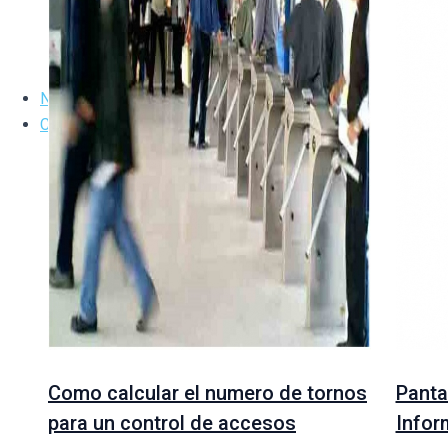
Gestión de Gimnasios
Impresora de tarjetas
Relojería industrial
Noticias
Contacto
Como calcular el numero de tornos
Panta
para un control de accesos
Infor