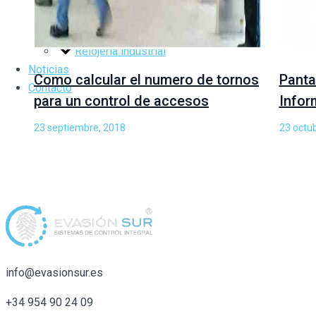
Gestión de Gimnasios
Impresora de tarjetas
Relojería industrial
Noticias
Como calcular el numero de tornos
Panta
Contacto
para un control de accesos
Infor
23 septiembre, 2018
23 octu
info@evasionsur.es
+34 954 90 24 09