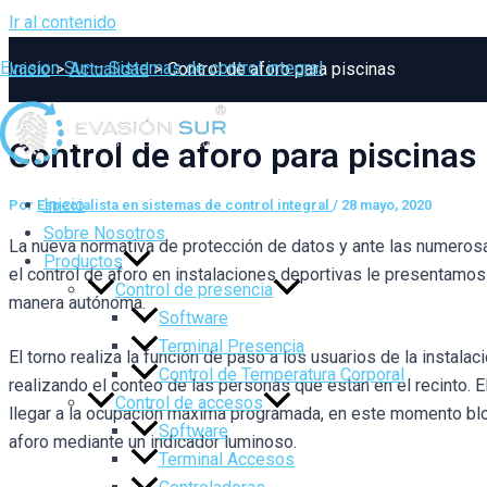
Ir al contenido
Evasion Sur – Sistemas de control integral
Inicio
Actualidad
Control de aforo para piscinas
Control de aforo para piscinas
Inicio
Por
Especialista en sistemas de control integral
/
28 mayo, 2020
Sobre Nosotros
La nueva normativa de protección de datos y ante las numeros
Productos
el control de aforo en instalaciones deportivas le presentamos
Control de presencia
manera autónoma.
Software
Terminal Presencia
El torno realiza la función de paso a los usuarios de la instalac
Control de Temperatura Corporal
realizando el conteo de las personas que están en el recinto. E
Control de accesos
llegar a la ocupación máxima programada, en este momento bloq
Software
aforo mediante un indicador luminoso.
Terminal Accesos