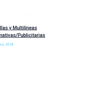
llas y Multilíneas
mativas/Publicitarias
bre, 2018