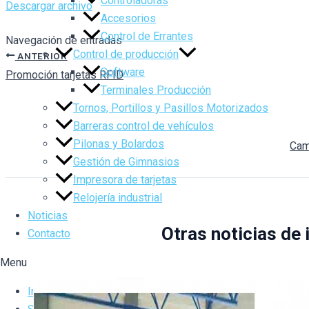
Controladoras
Descargar archivo
Accesorios
Control de Errantes
Navegación de entradas
Control de producción
ANTERIOR
Software
Promoción tarjetas RFID
Terminales Producción
Tornos, Portillos y Pasillos Motorizados
Barreras control de vehículos
Pilonas y Bolardos
Cam
Gestión de Gimnasios
Impresora de tarjetas
Relojería industrial
Noticias
Otras noticias de 
Contacto
Menu
Inicio