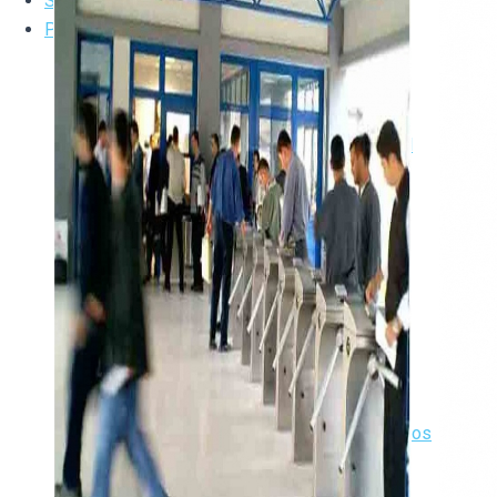
Sobre Nosotros
Productos
Control de presencia
Software
Terminal Presencia
Control de Temperatura Corporal
Control de accesos
Software
Terminal Accesos
Controladoras
Accesorios
Control de Errantes
Control de producción
Software
Terminales Producción
Tornos, Portillos y Pasillos Motorizados
Barreras control de vehículos
Pilonas y Bolardos