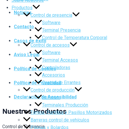
Sobre Nosotros
Productos
Noticias
Control de presencia
Software
Contacto
Terminal Presencia
Control de Temperatura Corporal
Casos de éxito
Control de accesos
Software
Aviso Legal
Terminal Accesos
Controladoras
Política de Cookies
Accesorios
Control de Errantes
Política de Privacidad
Control de producción
Declaración de Accesibilidad
Software
Terminales Producción
Nuestros Productos
Tornos, Portillos y Pasillos Motorizados
Barreras control de vehículos
Control de Presencia
Pilonas y Bolardos