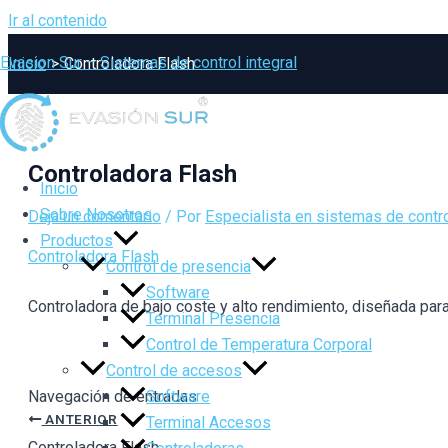
Ir al contenido
Evasion Sur – Sistemas de control integral
Inicio
Controladora Flash
Controladora Flash
Inicio
Sobre Nosotros
Deja un comentario
/ Por
Especialista en sistemas de contro
Productos
Controladora Flash
Control de presencia
Software
Controladora de bajo coste y alto rendimiento, diseñada pa
Terminal Presencia
Control de Temperatura Corporal
Control de accesos
Software
Navegación de entradas
ANTERIOR
Terminal Accesos
Controladora Flash