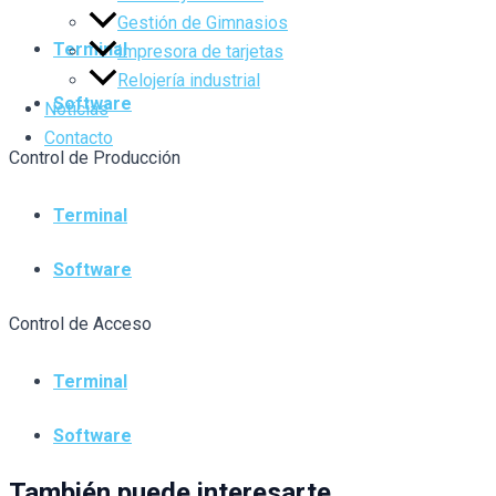
Gestión de Gimnasios
Terminal
Impresora de tarjetas
Relojería industrial
Software
Noticias
Contacto
Control de Producción
Terminal
Software
Control de Acceso
Terminal
Software
También puede interesarte