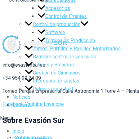
Controladoras
Accesorios
Control de Errantes
Control de producción
Software
Terminales Producción
Tornos, Portillos y Pasillos Motorizados
Barreras control de vehículos
Pilonas y Bolardos
info@evasionsur.es
Gestión de Gimnasios
+34 954 90 24 09
Impresora de tarjetas
Relojería industrial
Torneo Parque Empresarial Calle Astronomía 1 Torre 4 – Plant
Noticias
Facebook
Youtube
Envelope
Contacto
Menu
Sobre Evasión Sur
Inicio
Sobre nosotros