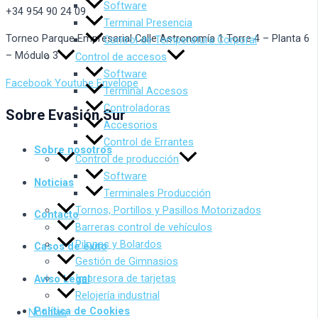
Software
+34 954 90 24 09
Terminal Presencia
Torneo Parque Empresarial Calle Astronomía 1 Torre 4 – Planta 6
Control de Temperatura Corporal
– Módulo 3
Control de accesos
Software
Facebook
Youtube
Envelope
Terminal Accesos
Controladoras
Sobre Evasión Sur
Accesorios
Control de Errantes
Sobre nosotros
Control de producción
Software
Noticias
Terminales Producción
Tornos, Portillos y Pasillos Motorizados
Contacto
Barreras control de vehículos
Pilonas y Bolardos
Casos de éxito
Gestión de Gimnasios
Impresora de tarjetas
Aviso Legal
Relojería industrial
Política de Cookies
Noticias