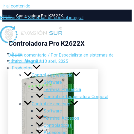
Ir al contenido
Inicio
Controladora Pro K2622X
Evasion Sur – Sistemas de control integral
Controladora Pro K2622X
Inicio
Deja un comentario
/ Por
Especialista en sistemas de
Sobre Nosotros
control integral
/
13 abril, 2025
Productos
Control de presencia
Software
Terminal Presencia
Control de Temperatura Corporal
Control de accesos
Software
Terminal Accesos
Controladoras
Accesorios