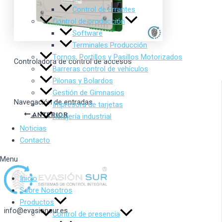
Control de Errantes
Control de producción
Software
Terminales Producción
Tornos, Portillos y Pasillos Motorizados
Controladora de control de accesos
Barreras control de vehículos
Pilonas y Bolardos
Gestión de Gimnasios
Navegación de entradas
Impresora de tarjetas
ANTERIOR
Relojería industrial
Noticias
Contacto
Menu
Inicio
Sobre Nosotros
Productos
info@evasionsur.es
Control de presencia