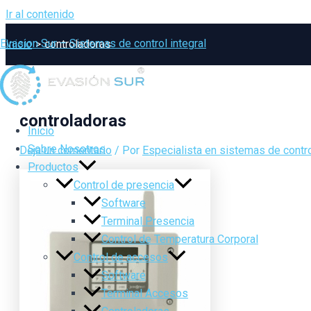
Ir al contenido
Evasion Sur – Sistemas de control integral
Inicio
controladoras
controladoras
Inicio
Sobre Nosotros
Deja un comentario
/ Por
Especialista en sistemas de contro
Productos
Control de presencia
Software
Terminal Presencia
Control de Temperatura Corporal
Control de accesos
Software
Terminal Accesos