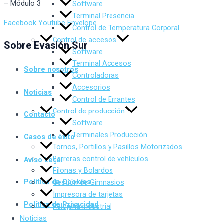
– Módulo 3
Software
Terminal Presencia
Facebook
Youtube
Envelope
Control de Temperatura Corporal
Control de accesos
Sobre Evasión Sur
Software
Terminal Accesos
Sobre nosotros
Controladoras
Accesorios
Noticias
Control de Errantes
Control de producción
Contacto
Software
Terminales Producción
Casos de éxito
Tornos, Portillos y Pasillos Motorizados
Barreras control de vehículos
Aviso Legal
Pilonas y Bolardos
Política de Cookies
Gestión de Gimnasios
Impresora de tarjetas
Política de Privacidad
Relojería industrial
Noticias