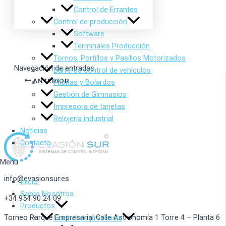
Control de Errantes
Control de producción
Software
Terminales Producción
Tornos, Portillos y Pasillos Motorizados
Navegación de entradas
Barreras control de vehículos
ANTERIOR
Pilonas y Bolardos
Gestión de Gimnasios
Impresora de tarjetas
Relojería industrial
Noticias
Contacto
Menu
info@evasionsur.es
Inicio
Sobre Nosotros
+34 954 90 24 09
Productos
Torneo Parque Empresarial Calle Astronomía 1 Torre 4 – Planta 6
Control de presencia