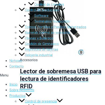
Control de Errantes
Control de producción
Software
Terminales Producción
Tornos, Portillos y Pasillos Motorizados
Barreras control de vehículos
Pilonas y Bolardos
Gestión de Gimnasios
Impresora de tarjetas
Relojería industrial
Accesorios
Noticias
Contacto
Lector de sobremesa USB para
Menu
lectura de identificadores
Inicio
RFID
Sobre Nosotros
Productos
Control de presencia