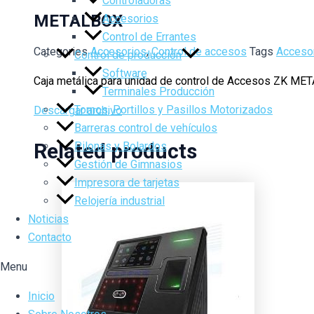
Controladoras
METALBOX
Accesorios
Control de Errantes
Categories
Accesorios
,
Control de accesos
Tags
Acceso
Control de producción
Software
Caja metálica para unidad de control de Accesos ZK ME
Terminales Producción
Tornos, Portillos y Pasillos Motorizados
Descargar archivo
Barreras control de vehículos
Related products
Pilonas y Bolardos
Gestión de Gimnasios
Impresora de tarjetas
Relojería industrial
Noticias
Contacto
Menu
Inicio