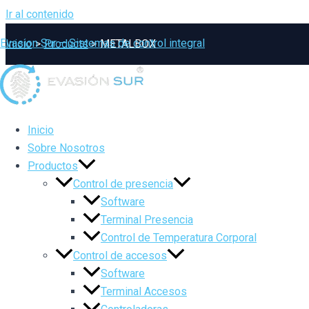
Ir al contenido
Evasion Sur – Sistemas de control integral
Inicio
Products
METALBOX
Inicio
Sobre Nosotros
Productos
Control de presencia
Software
Terminal Presencia
Control de Temperatura Corporal
Control de accesos
Software
Terminal Accesos