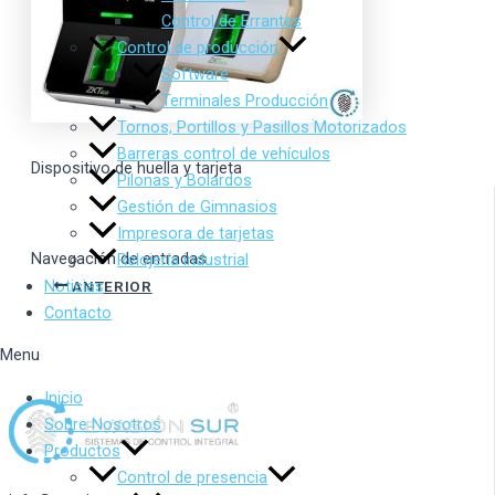
Control de Errantes
Control de producción
Software
Terminales Producción
Tornos, Portillos y Pasillos Motorizados
Barreras control de vehículos
Dispositivo de huella y tarjeta
Pilonas y Bolardos
Gestión de Gimnasios
Impresora de tarjetas
Navegación de entradas
Relojería industrial
Noticias
ANTERIOR
Contacto
Menu
Inicio
Sobre Nosotros
Productos
Control de presencia