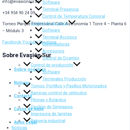
info@evasionsur.es
Software
Terminal Presencia
+34 954 90 24 09
Control de Temperatura Corporal
Control de accesos
Torneo Parque Empresarial Calle Astronomía 1 Torre 4 – Planta 6
Software
– Módulo 3
Terminal Accesos
Facebook
Youtube
Envelope
Controladoras
Accesorios
Sobre Evasión Sur
Control de Errantes
Control de producción
Sobre nosotros
Software
Terminales Producción
Noticias
Tornos, Portillos y Pasillos Motorizados
Barreras control de vehículos
Contacto
Pilonas y Bolardos
Gestión de Gimnasios
Casos de éxito
Impresora de tarjetas
Relojería industrial
Aviso Legal
Noticias