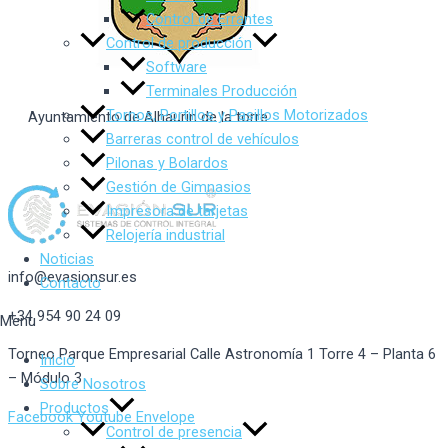
Control de Errantes
Control de producción
Software
Terminales Producción
Tornos, Portillos y Pasillos Motorizados
Ayuntamiento de Alhaurin de la torre
Barreras control de vehículos
Pilonas y Bolardos
Gestión de Gimnasios
Impresora de tarjetas
Relojería industrial
Noticias
info@evasionsur.es
Contacto
+34 954 90 24 09
Menu
Torneo Parque Empresarial Calle Astronomía 1 Torre 4 – Planta 6
Inicio
– Módulo 3
Sobre Nosotros
Productos
Facebook
Youtube
Envelope
Control de presencia