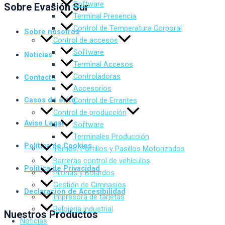
Software
Sobre Evasión Sur
Terminal Presencia
Control de Temperatura Corporal
Sobre nosotros
Control de accesos
Software
Noticias
Terminal Accesos
Controladoras
Contacto
Accesorios
Casos de éxito
Control de Errantes
Control de producción
Aviso Legal
Software
Terminales Producción
Política de Cookies
Tornos, Portillos y Pasillos Motorizados
Barreras control de vehículos
Política de Privacidad
Pilonas y Bolardos
Gestión de Gimnasios
Declaración de Accesibilidad
Impresora de tarjetas
Relojería industrial
Nuestros Productos
Noticias