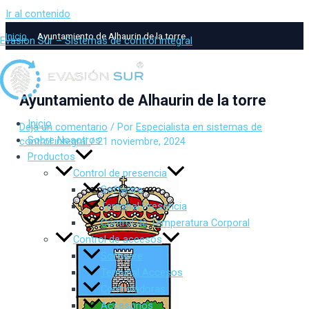
Ir al contenido
Inicio
Ayuntamiento de Alhaurin de la torre
Evasion Sur – Sistemas de control integral
Ayuntamiento de Alhaurin de la torre
Inicio
Deja un comentario
/ Por
Especialista en sistemas de
Sobre Nosotros
control integral
/
21 noviembre, 2024
Productos
Control de presencia
Software
Terminal Presencia
Control de Temperatura Corporal
Control de accesos
Software
Terminal Accesos
Controladoras
Accesorios