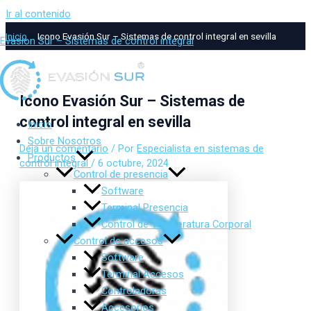
Ir al contenido
Inicio
Icono Evasión Sur – Sistemas de control integral en sevilla
Evasion Sur – Sistemas de control integral
Icono Evasión Sur – Sistemas de
control integral en sevilla
Inicio
Sobre Nosotros
Deja un comentario
/ Por
Especialista en sistemas de
Productos
control integral
/
6 octubre, 2024
Control de presencia
Software
Terminal Presencia
Control de Temperatura Corporal
Control de accesos
Software
Terminal Accesos
Controladoras
Accesorios