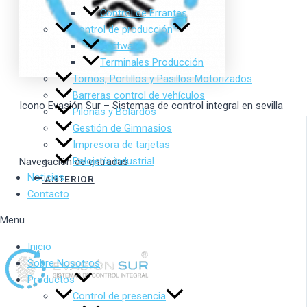
Control de Errantes
Control de producción
Software
Terminales Producción
Tornos, Portillos y Pasillos Motorizados
Barreras control de vehículos
Icono Evasión Sur – Sistemas de control integral en sevilla
Pilonas y Bolardos
Gestión de Gimnasios
Impresora de tarjetas
Relojería industrial
Navegación de entradas
Noticias
ANTERIOR
Contacto
Menu
Inicio
Sobre Nosotros
Productos
Control de presencia