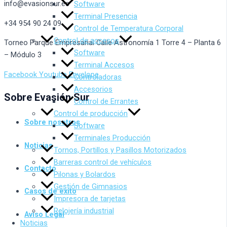
info@evasionsur.es
Software
Terminal Presencia
+34 954 90 24 09
Control de Temperatura Corporal
Control de accesos
Torneo Parque Empresarial Calle Astronomía 1 Torre 4 – Planta 6
Software
– Módulo 3
Terminal Accesos
Facebook
Youtube
Envelope
Controladoras
Accesorios
Sobre Evasión Sur
Control de Errantes
Control de producción
Sobre nosotros
Software
Terminales Producción
Noticias
Tornos, Portillos y Pasillos Motorizados
Barreras control de vehículos
Contacto
Pilonas y Bolardos
Gestión de Gimnasios
Casos de éxito
Impresora de tarjetas
Relojería industrial
Aviso Legal
Noticias